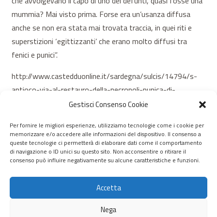
che avvolgevano il capo di uno dei defunti, quasi fosse una
mummia? Mai visto prima. Forse era un’usanza diffusa
anche se non era stata mai trovata traccia, in quei riti e
superstizioni ‘egittizzanti’ che erano molto diffusi tra
fenici e punici”.
http://www.castedduonline.it/sardegna/sulcis/14794/s-
antioco-via-al-restauro-della-necropoli-punica-di-
sulky.html
Gestisci Consenso Cookie
Per fornire le migliori esperienze, utilizziamo tecnologie come i cookie per
memorizzare e/o accedere alle informazioni del dispositivo. Il consenso a
© 2020 – 2026 Nurnet – La rete dei Nuraghi – webdesign:
queste tecnologie ci permetterà di elaborare dati come il comportamento
di navigazione o ID unici su questo sito. Non acconsentire o ritirare il
antoniopalumbo.it
consenso può influire negativamente su alcune caratteristiche e funzioni.
Home
Accetta
Chi Siamo
Nega