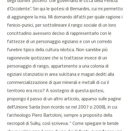
degli uomini ‘potenti’ che governano le città della Fenicia
d’Occidente”. Sin qui le ipotesi di Bernardini, cui mi permetto
di aggiungere la mia. Mi domando difatti per quale ragione i
fenicio-punici, per sottolineare il rango sociale di un loro
concittadino avessero deciso di rappresentarlo con le
fattezze di un personaggio egiziano e con un corredo
funebre tipico della cultura nilotica. Non sarebbe più
ragionevole ipotizzare che si trattasse invece di un
personaggio di rango, appartenente a una colonia di
egiziani stanziatisi in area sulcitana e magari dediti alla
commercializzazione di quei minerali e metalli di cui il
territorio era ricco? A sostegno di questa ipotesi,
propongo il passo di un altro articolo, apparso sulle pagine
dell’Unione Sarda (non ricordo se nel 2007 o 2008), in cui
l’archeologo Piero Bartoloni, sempre a proposito della
necropoli di Sulky, così scriveva: “ Come spiegare le bende