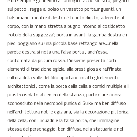
e un semplice gonnellino ai lombi; il braccio sinistro, piegato
sul petto , regge al polso un vasetto portaunguenti, un
balsamario, mentre il destro è tenuto diritto, aderente al
corpo, con la mano stretta a pugno intorno al cosiddetto
‘rotolo della saggezza’; porta in avanti la gamba destra e i
piedi poggiano su una piccola base rettangolare….nella
parete destra si nota una falsa porta , anch’essa
contornata da pittura rossa. L’insieme presenta forti
elementi di tradizione egizia: alla prestigiosa e raffinata
cultura della valle del Nilo riportano infatti gli elementi
architettonici , come la porta della cella a cornici multiple e il
pilastro isolato al centro della stanza, particolare finora
sconosciuto nella necropoli punica di Sulky ma ben diffuso
nell’architettura nobile egiziana, sia la decorazione pittorica
della cella, con i riquadri e la falsa porta, che l’immagine
stessa del personaggio, ben diffusa nella statuaria e nel