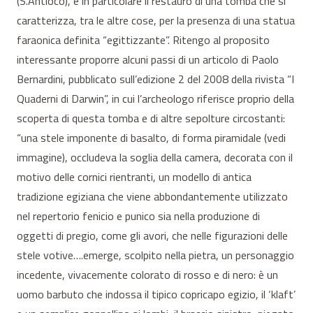
(S.Antioco), e in particolare il restauro di una tomba che si
caratterizza, tra le altre cose, per la presenza di una statua
faraonica definita “egittizzante”. Ritengo al proposito
interessante proporre alcuni passi di un articolo di Paolo
Bernardini, pubblicato sull’edizione 2 del 2008 della rivista “I
Quaderni di Darwin”, in cui l’archeologo riferisce proprio della
scoperta di questa tomba e di altre sepolture circostanti:
“una stele imponente di basalto, di forma piramidale (vedi
immagine), occludeva la soglia della camera, decorata con il
motivo delle cornici rientranti, un modello di antica
tradizione egiziana che viene abbondantemente utilizzato
nel repertorio fenicio e punico sia nella produzione di
oggetti di pregio, come gli avori, che nelle figurazioni delle
stele votive….emerge, scolpito nella pietra, un personaggio
incedente, vivacemente colorato di rosso e di nero: è un
uomo barbuto che indossa il tipico copricapo egizio, il ‘klaft’