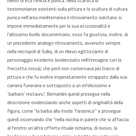
rilievo di età fenicia e punica. Nella scarsità di
testimonianze esistenti sulla pittura e la scultura di cultura
punica nell’area mediterranea il ritrovamento sulcitano si
impone immediatamente per la sua eccezionalità e
l’altissimo livello documentario; esso fa giustizia, inoltre, di
un precedente analogo ritrovamento, avvenuto sempre
nella necropoli di Sulky, di un rilievo egittizzante di
personaggio incedente (evidenziato nell’immagine con la
freccetta rossa), che però non conservava più tracce di
pittura e che fu inoltre inopinatamente strappato dalla sua
camera funeraria e sottoposto a un infelicissimo e
‘barbaro’ restauro”. Bernardini quindi prosegue nella
descrizione evidenziando anche aspetti di originalità della
figura, come “la barba alla moda ‘faraonica’” e prosegue
quindi osservando che “nella nicchia in parete che si affaccia
al feretro un’altra offerta rituale richiama, di nuovo, la