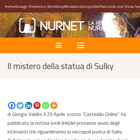
Home
Nuragic Resilience Workshop
Mediateca
Geoportale
Racconta una Storia Sa
Il mistero della statua di Sulky
di Giorgio Valdès Il 29 Aprile scorso “Casteddu Online” ha
pubblicato la notizia (vedi link)del prossimo avvio degli
interventi che riguarderanno la necropoli punica di Sulky