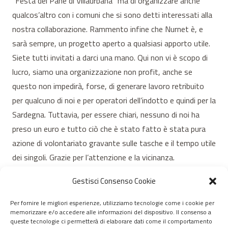
"Festa del Pane di Villaurbana" ma di organizzare anche
qualcos’altro con i comuni che si sono detti interessati alla
nostra collaborazione. Rammento infine che Nurnet è, e
sarà sempre, un progetto aperto a qualsiasi apporto utile.
Siete tutti invitati a darci una mano. Qui non vi è scopo di
lucro, siamo una organizzazione non profit, anche se
questo non impedirà, forse, di generare lavoro retribuito
per qualcuno di noi e per operatori dell’indotto e quindi per la
Sardegna. Tuttavia, per essere chiari, nessuno di noi ha
preso un euro e tutto ciò che è stato fatto è stata pura
azione di volontariato gravante sulle tasche e il tempo utile
dei singoli. Grazie per l’attenzione e la vicinanza.
Gestisci Consenso Cookie
Per fornire le migliori esperienze, utilizziamo tecnologie come i cookie per
memorizzare e/o accedere alle informazioni del dispositivo. Il consenso a
© 2020 – 2026 Nurnet – La rete dei Nuraghi – webdesign:
queste tecnologie ci permetterà di elaborare dati come il comportamento