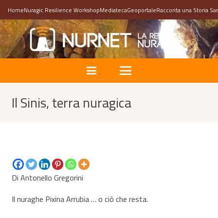
Home
Nuragic Resilience Workshop
Mediateca
Geoportale
Racconta una Storia Sa
Il Sinis, terra nuragica
Di Antonello Gregorini
Il nuraghe Pixina Arrubia … o ciò che resta.