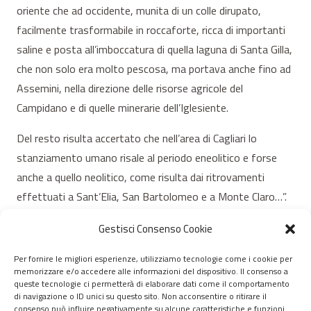
oriente che ad occidente, munita di un colle dirupato,
facilmente trasformabile in roccaforte, ricca di importanti
saline e posta all’imboccatura di quella laguna di Santa Gilla,
che non solo era molto pescosa, ma portava anche fino ad
Assemini, nella direzione delle risorse agricole del
Campidano e di quelle minerarie dell’Iglesiente.
Del resto risulta accertato che nell’area di Cagliari lo
stanziamento umano risale al periodo eneolitico e forse
anche a quello neolitico, come risulta dai ritrovamenti
effettuati a Sant’Elia, San Bartolomeo e a Monte Claro…”.
Gestisci Consenso Cookie
Per fornire le migliori esperienze, utilizziamo tecnologie come i cookie per
memorizzare e/o accedere alle informazioni del dispositivo. Il consenso a
© 2020 – 2026 Nurnet – La rete dei Nuraghi – webdesign:
queste tecnologie ci permetterà di elaborare dati come il comportamento
di navigazione o ID unici su questo sito. Non acconsentire o ritirare il
antoniopalumbo.it
consenso può influire negativamente su alcune caratteristiche e funzioni.