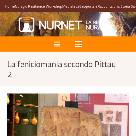
Home
Nuragic Resilience Workshop
Mediateca
Geoportale
Racconta una Storia Sa
La feniciomania secondo Pittau –
2