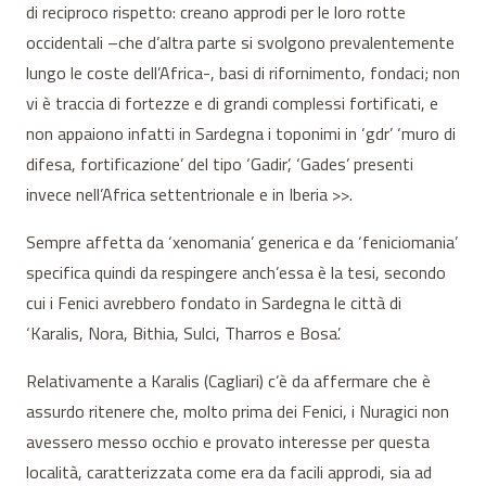
di reciproco rispetto: creano approdi per le loro rotte
occidentali –che d’altra parte si svolgono prevalentemente
lungo le coste dell’Africa-, basi di rifornimento, fondaci; non
vi è traccia di fortezze e di grandi complessi fortificati, e
non appaiono infatti in Sardegna i toponimi in ‘gdr’ ‘muro di
difesa, fortificazione’ del tipo ‘Gadir’, ‘Gades’ presenti
invece nell’Africa settentrionale e in Iberia >>.
Sempre affetta da ‘xenomania’ generica e da ‘feniciomania’
specifica quindi da respingere anch’essa è la tesi, secondo
cui i Fenici avrebbero fondato in Sardegna le città di
‘Karalis, Nora, Bithia, Sulci, Tharros e Bosa’.
Relativamente a Karalis (Cagliari) c’è da affermare che è
assurdo ritenere che, molto prima dei Fenici, i Nuragici non
avessero messo occhio e provato interesse per questa
località, caratterizzata come era da facili approdi, sia ad