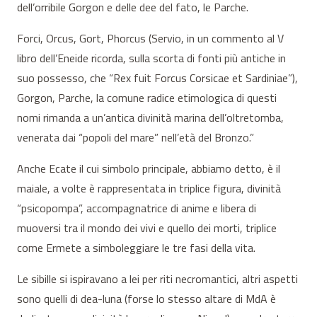
dell’orribile Gorgon e delle dee del fato, le Parche.
Forci, Orcus, Gort, Phorcus (Servio, in un commento al V
libro dell’Eneide ricorda, sulla scorta di fonti più antiche in
suo possesso, che “Rex fuit Forcus Corsicae et Sardiniae”),
Gorgon, Parche, la comune radice etimologica di questi
nomi rimanda a un’antica divinità marina dell’oltretomba,
venerata dai “popoli del mare” nell’età del Bronzo.”
Anche Ecate il cui simbolo principale, abbiamo detto, è il
maiale, a volte è rappresentata in triplice figura, divinità
“psicopompa”, accompagnatrice di anime e libera di
muoversi tra il mondo dei vivi e quello dei morti, triplice
come Ermete a simboleggiare le tre fasi della vita.
Le sibille si ispiravano a lei per riti necromantici, altri aspetti
sono quelli di dea-luna (forse lo stesso altare di MdA è