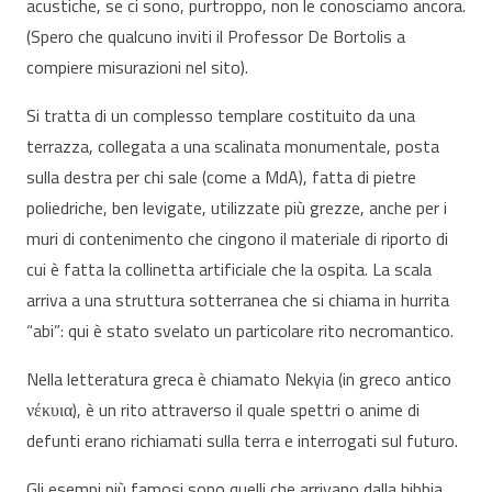
acustiche, se ci sono, purtroppo, non le conosciamo ancora.
(Spero che qualcuno inviti il Professor De Bortolis a
compiere misurazioni nel sito).
Si tratta di un complesso templare costituito da una
terrazza, collegata a una scalinata monumentale, posta
sulla destra per chi sale (come a MdA), fatta di pietre
poliedriche, ben levigate, utilizzate più grezze, anche per i
muri di contenimento che cingono il materiale di riporto di
cui è fatta la collinetta artificiale che la ospita. La scala
arriva a una struttura sotterranea che si chiama in hurrita
“abi”: qui è stato svelato un particolare rito necromantico.
Nella letteratura greca è chiamato Nekyia (in greco antico
νέκυια), è un rito attraverso il quale spettri o anime di
defunti erano richiamati sulla terra e interrogati sul futuro.
Gli esempi più famosi sono quelli che arrivano dalla bibbia