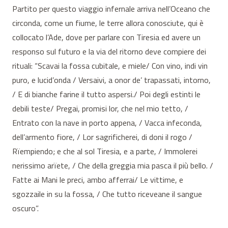
Partito per questo viaggio infernale arriva nell’Oceano che
circonda, come un fiume, le terre allora conosciute, qui è
collocato l’Ade, dove per parlare con Tiresia ed avere un
responso sul futuro e la via del ritorno deve compiere dei
rituali: “Scavai la fossa cubitale, e miele/ Con vino, indi vin
puro, e lucid’onda / Versaivi, a onor de’ trapassati, intorno,
/ E di bianche farine il tutto aspersi./ Poi degli estinti le
debili teste/ Pregai, promisi lor, che nel mio tetto, /
Entrato con la nave in porto appena, / Vacca infeconda,
dell’armento fiore, / Lor sagrificherei, di doni il rogo /
Rïempiendo; e che al sol Tiresia, e a parte, / Immolerei
nerissimo arïete, / Che della greggia mia pasca il più bello. /
Fatte ai Mani le preci, ambo afferrai/ Le vittime, e
sgozzaile in su la fossa, / Che tutto riceveane il sangue
oscuro”.