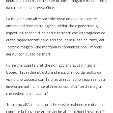
dedicato a una divinità lunare di nome Ningal) e madre-terra
da cui nacque la stessa Circe.
La maga, come altre sacerdotesse doveva conoscere
antiche dottrine astrologiche, iniziatiche e penetrare gli
aspetti più reconditi, celesti e terrestri che interagivano ed
erano rappresentati dallo zodiaco, dalla ruota del fato, dal
“cerchio magico” che metteva in comunicazione il mondo
dei vivi con quello dei morti.
Forse che queste pratiche non abbiano avuto inizio a
Gobekli Tepe?Una struttura sferica che ricorda molto da
vicino uno zodiaco con 12 pilastri in cui sono rappresentati
diversi animali ha forse attinenza con altri “cerchi magici”
che vedremo più’ avanti?
Torniamo all’Abi, struttura che esiste realmente e di cui si
conosce la funzione grazie anche alle iscrizioni trovate, c’è