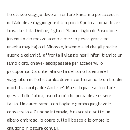
Lo stesso viaggio deve affrontare Enea, ma per accedere
nell’Ade deve raggiungere il tempio di Apollo a Cuma dove si
trova la sibilla Deifoe, figlia di Glauco, figlio di Poseidone
(divenuto dio mezzo uomo e mezzo pesce grazie ad
un’erba magica) o di Minosse, insieme a lei che gli predice
guerre e calamità, affronta il viaggio negli inferi, tramite un
ramo d’oro, chiave/lasciapassare per accedervi, lo
psicopompo Caronte, alla vista del ramo fa entrare I
viaggiatori nell’oltretomba dove incontreranno le ombre dei
morti tra cui il padre Anchise:” Ma se ti piace affrontare
questa folle fatica, ascolta ciò che prima deve essere
fatto. Un aureo ramo, con foglie e gambo pieghevole,
consacrato a Giunone infernale, è nascosto sotto un
albero ombroso: lo copre tutto il bosco e le ombre lo
chiudono in oscure convalli.