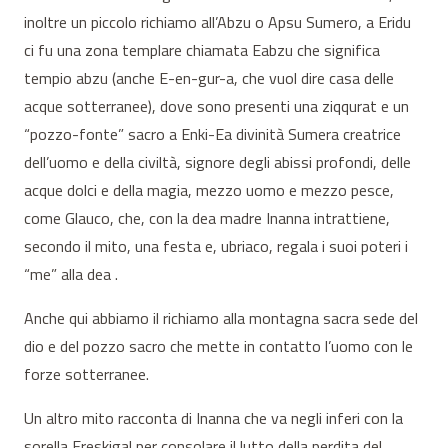
inoltre un piccolo richiamo all’Abzu o Apsu Sumero, a Eridu
ci fu una zona templare chiamata Eabzu che significa
tempio abzu (anche E-en-gur-a, che vuol dire casa delle
acque sotterranee), dove sono presenti una ziqqurat e un
“pozzo-fonte” sacro a Enki-Ea divinità Sumera creatrice
dell’uomo e della civiltà, signore degli abissi profondi, delle
acque dolci e della magia, mezzo uomo e mezzo pesce,
come Glauco, che, con la dea madre Inanna intrattiene,
secondo il mito, una festa e, ubriaco, regala i suoi poteri i
“me” alla dea .
Anche qui abbiamo il richiamo alla montagna sacra sede del
dio e del pozzo sacro che mette in contatto l’uomo con le
forze sotterranee.
Un altro mito racconta di Inanna che va negli inferi con la
sorella Ereskigal per consolare il lutto della perdita del