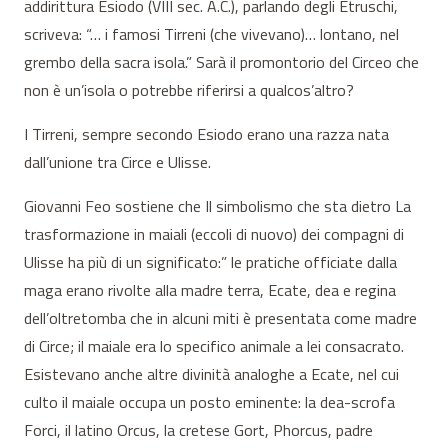
addirittura Esiodo (VIII sec. A.C.), parlando degli Etruschi,
scriveva: “… i famosi Tirreni (che vivevano)… lontano, nel
grembo della sacra isola.” Sarà il promontorio del Circeo che
non è un’isola o potrebbe riferirsi a qualcos’altro?
I Tirreni, sempre secondo Esiodo erano una razza nata
dall’unione tra Circe e Ulisse.
Giovanni Feo sostiene che Il simbolismo che sta dietro La
trasformazione in maiali (eccoli di nuovo) dei compagni di
Ulisse ha più di un significato:” le pratiche officiate dalla
maga erano rivolte alla madre terra, Ecate, dea e regina
dell’oltretomba che in alcuni miti è presentata come madre
di Circe; il maiale era lo specifico animale a lei consacrato.
Esistevano anche altre divinità analoghe a Ecate, nel cui
culto il maiale occupa un posto eminente: la dea-scrofa
Forci, il latino Orcus, la cretese Gort, Phorcus, padre