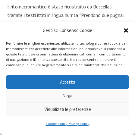
Il rito necromantico è stato ricostruito da Buccellati
tramite i testi ittiti in lingua hurrita “Prendono due pugnali,
/ che sono stati/ fatti assieme/ alla statua/ della divinità,
Gestisci Consenso Cookie
/ e scavano/ una fossa. / Offrono/ una pecora/ alla
divinità… / e la sacrificano/ giù nella fossa”.
Per fornire le migliori esperienze, utilizziamo tecnologie come i cookie per
memorizzare e/o accedere alle informazioni del dispositivo. Il consenso a
queste tecnologie ci permetterà di elaborare dati come il comportamento
di navigazione o ID unici su questo sito. Non acconsentire o ritirare il
consenso può influire negativamente su alcune caratteristiche e funzioni.
Accetta
Nega
Visualizza le preferenze
Cookie Policy
Privacy Policy