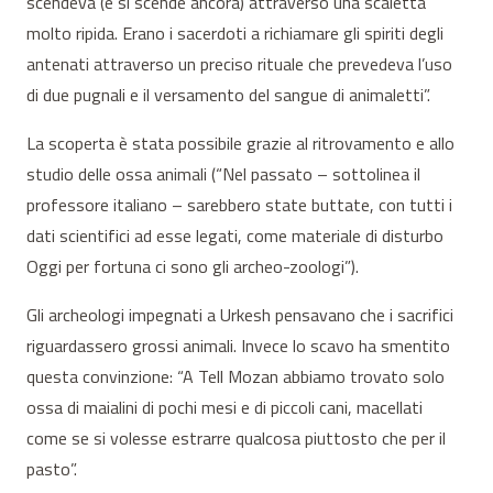
scendeva (e si scende ancora) attraverso una scaletta
molto ripida. Erano i sacerdoti a richiamare gli spiriti degli
antenati attraverso un preciso rituale che prevedeva l’uso
di due pugnali e il versamento del sangue di animaletti”.
La scoperta è stata possibile grazie al ritrovamento e allo
studio delle ossa animali (“Nel passato – sottolinea il
professore italiano – sarebbero state buttate, con tutti i
dati scientifici ad esse legati, come materiale di disturbo
Oggi per fortuna ci sono gli archeo-zoologi”).
Gli archeologi impegnati a Urkesh pensavano che i sacrifici
riguardassero grossi animali. Invece lo scavo ha smentito
questa convinzione: “A Tell Mozan abbiamo trovato solo
ossa di maialini di pochi mesi e di piccoli cani, macellati
come se si volesse estrarre qualcosa piuttosto che per il
pasto”.