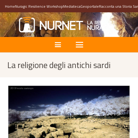
Home
Nuragic Resilience Workshop
Mediateca
Geoportale
Racconta una Storia Sa
La religione degli antichi sardi