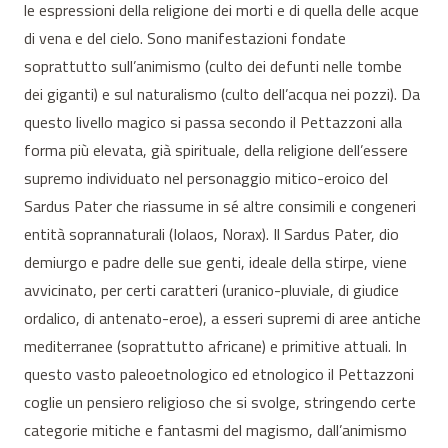
le espressioni della religione dei morti e di quella delle acque
di vena e del cielo. Sono manifestazioni fondate
soprattutto sull’animismo (culto dei defunti nelle tombe
dei giganti) e sul naturalismo (culto dell’acqua nei pozzi). Da
questo livello magico si passa secondo il Pettazzoni alla
forma più elevata, già spirituale, della religione dell’essere
supremo individuato nel personaggio mitico-eroico del
Sardus Pater che riassume in sé altre consimili e congeneri
entità soprannaturali (Iolaos, Norax). Il Sardus Pater, dio
demiurgo e padre delle sue genti, ideale della stirpe, viene
avvicinato, per certi caratteri (uranico-pluviale, di giudice
ordalico, di antenato-eroe), a esseri supremi di aree antiche
mediterranee (soprattutto africane) e primitive attuali. In
questo vasto paleoetnologico ed etnologico il Pettazzoni
coglie un pensiero religioso che si svolge, stringendo certe
categorie mitiche e fantasmi del magismo, dall’animismo