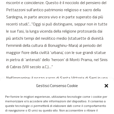
riscontri e coincidenze. Questo è il nocciolo del pensiero del
Pettazzoni sull’antico patrimonio religioso e sacro della
Sardegna, in parte ancora vivo e in parte superato dai più
recenti studi.”…”Oggi si può distinguere, seppur non in tutte
le sue fasi, la lunga vicenda della religione protosarda dai
più antichi tempi del neolitico medio (statuette di divinità
femminili della cultura di Bonuighinu-Mara) al periodo del
maggior fiore della civiltà ‘urbana’, con le sue grandi statue
in pietra di ‘antenati’ dello ‘heroon’ di Monti Prama, nel Sinis
di Cabras (VIII secolo a.C.)…”
Nell’immagine: il pozzo sacro di Santa Vittoria di Serri in una
foto di Nicola Castangia
Gestisci Consenso Cookie
Per fornire le migliori esperienze, utilizziamo tecnologie come i cookie per
memorizzare e/o accedere alle informazioni del dispositivo. Il consenso a
© 2020 – 2026 Nurnet – La rete dei Nuraghi – webdesign:
queste tecnologie ci permetterà di elaborare dati come il comportamento
di navigazione o ID unici su questo sito. Non acconsentire o ritirare il
antoniopalumbo.it