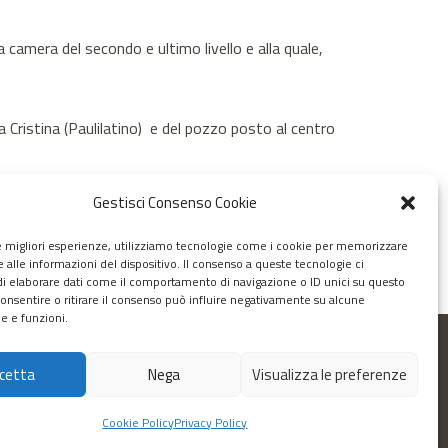
camera del secondo e ultimo livello e alla quale,
Cristina (Paulilatino) e del pozzo posto al centro
Gestisci Consenso Cookie
i forma circolare, esattamente analogo a quello ancora
le migliori esperienze, utilizziamo tecnologie come i cookie per memorizzare
 alle informazioni del dispositivo. Il consenso a queste tecnologie ci
i elaborare dati come il comportamento di navigazione o ID unici su questo
consentire o ritirare il consenso può influire negativamente su alcune
he e funzioni.
cetta
Nega
Visualizza le preferenze
Scrivici
Cookie Policy
Privacy Policy