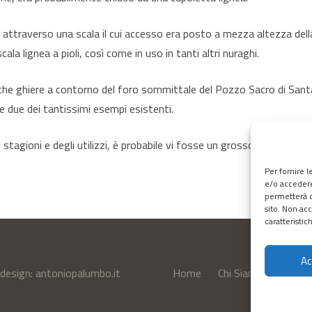
attraverso una scala il cui accesso era posto a mezza altezza della 
cala lignea a pioli, così come in uso in tanti altri nuraghi.
he ghiere a contorno del foro sommittale del Pozzo Sacro di Santa 
re due dei tantissimi esempi esistenti.
le stagioni e degli utilizzi, è probabile vi fosse un grosso concio d
Per fornire 
e/o accedere
permetterà d
sito. Non ac
caratteristic
Ac
bdesign:
antoniopalumbo.it
Home
Chi Siamo
Servizi