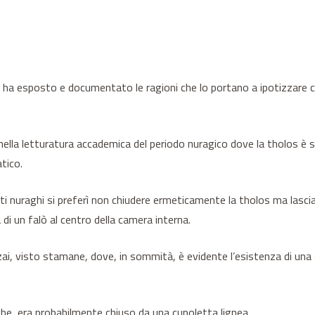
, ha esposto e documentato le ragioni che lo portano a ipotizzare c
ella letturatura accademica del periodo nuragico dove la tholos è se
tico.
ti nuraghi si preferì non chiudere ermeticamente la tholos ma lasci
a di un falò al centro della camera interna.
, visto stamane, dove, in sommità, è evidente l’esistenza di una sor
ghe, era probabilmente chiuso da una cupoletta lignea.