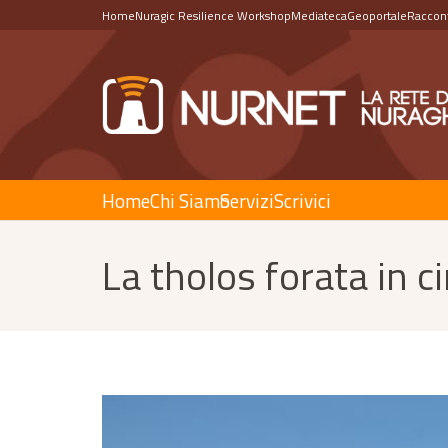
Home
Nuragic Resilience Workshop
Mediateca
Geoportale
Raccont
Home
Chi Siamo
Servizi
Scrivici
La tholos forata in c