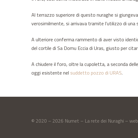
Al terrazzo superiore di questo nuraghe si giungeva 
verosimilmente, si arrivava tramite l’utilizzo di una s
A ulteriore conferma rammento di aver visto identic
del cortile di Sa Domu Eccia di Uras, giusto per cita
A chiudere il foro, oltre la cupoletta, a seconda del
oggi esistente nel
suddetto pozzo di URAS
.
© 2020 – 2026 Nurnet – La rete dei Nuraghi – we