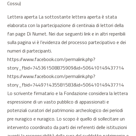
Cossu)
Lettera aperta La sottostante lettera aperta è stata
elaborata con la partecipazione di centinaia di lettori della
fan page Di Nurnet. Nei due seguenti link e in altri reperibili
sulla pagina vi è l’evidenza del processo partecipativo e dei
numeri di partecipanti.
https://www.facebook.com/permalink.php?
story_fbid=745361508875909&id=506410149437714
https://www.facebook.com/permalink.php?
story_fbid=744971435581583&id=506410149437714
Lo scrivente firmatario e la Fondazione considera la lettera
espressione di un vasto pubblico di appassionati e
potenziali curatori del patrimonio archeologico dei periodi
pre nuragico e nuragico. Lo scopo è quello di sollecitare un
intervento coordinato da parti dei referenti delle istituzioni
aventi la responsabilità della cura del suddetto patrimonio e