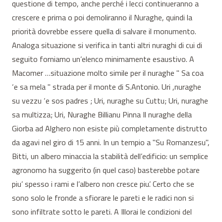
questione di tempo, anche perché i lecci continueranno a
crescere e prima o poi demoliranno il Nuraghe, quindi la
priorità dovrebbe essere quella di salvare il monumento.
Analoga situazione si verifica in tanti altri nuraghi di cui di
seguito forniamo un’elenco minimamente esaustivo. A
Macomer …situazione molto simile per il nuraghe " Sa coa
‘e sa mela " strada per il monte di S.Antonio. Uri ,nuraghe
su vezzu ‘e sos padres ; Uri, nuraghe su Cuttu; Uri, nuraghe
sa multizza; Uri, Nuraghe Billianu Pinna Il nuraghe della
Giorba ad Alghero non esiste più completamente distrutto
da agavi nel giro di 15 anni. In un tempio a "Su Romanzesu",
Bitti, un albero minaccia la stabilità dell’edificio: un semplice
agronomo ha suggerito (in quel caso) basterebbe potare
piu’ spesso i rami e l’albero non cresce piu’. Certo che se
sono solo le fronde a sfiorare le pareti e le radici non si
sono infiltrate sotto le pareti. A Illorai le condizioni del