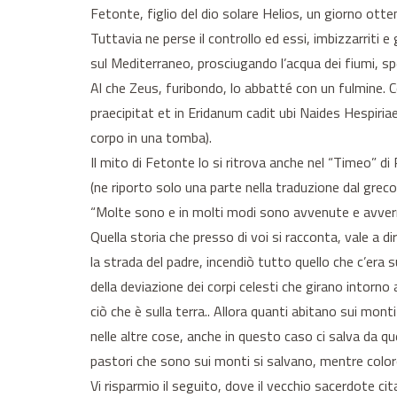
Fetonte, figlio del dio solare Helios, un giorno otten
Tuttavia ne perse il controllo ed essi, imbizzarrit
sul Mediterraneo, prosciugando l’acqua dei fiumi, spe
Al che Zeus, furibondo, lo abbatté con un fulmine.
praecipitat et in Eridanum cadit ubi Naides Hespiriae
corpo in una tomba).
Il mito di Fetonte lo si ritrova anche nel “Timeo” d
(ne riporto solo una parte nella traduzione dal greco 
“Molte sono e in molti modi sono avvenute e avverran
Quella storia che presso di voi si racconta, vale a d
la strada del padre, incendiò tutto quello che c’era 
della deviazione dei corpi celesti che girano intorno
ciò che è sulla terra.. Allora quanti abitano sui monti
nelle altre cose, anche in questo caso ci salva da qu
pastori che sono sui monti si salvano, mentre color
Vi risparmio il seguito, dove il vecchio sacerdote cit