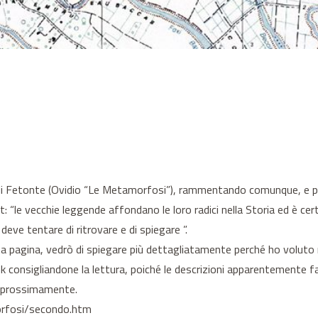
 di Fetonte (Ovidio “Le Metamorfosi”), rammentando comunque, e pe
: “le vecchie leggende affondano le loro radici nella Storia ed è cer
deve tentare di ritrovare e di spiegare ”.
ta pagina, vedrò di spiegare più dettagliatamente perché ho voluto
link consigliandone la lettura, poiché le descrizioni apparentemente
ire prossimamente.
orfosi/secondo.htm