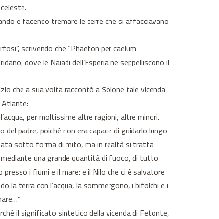
 celeste.
iando e facendo tremare le terre che si affacciavano
rfosi”, scrivendo che “Phaëton per caelum
idano, dove le Naiadi dell’Esperia ne seppelliscono il
gizio che a sua volta raccontò a Solone tale vicenda
i Atlante:
acqua, per moltissime altre ragioni, altre minori.
ro del padre, poiché non era capace di guidarlo lungo
ntata sotto forma di mito, ma in realtà si tratta
ne, mediante una grande quantità di fuoco, di tutto
presso i fiumi e il mare: e il Nilo che ci è salvatore
do la terra con l’acqua, la sommergono, i bifolchi e i
 mare…”
rché il significato sintetico della vicenda di Fetonte,