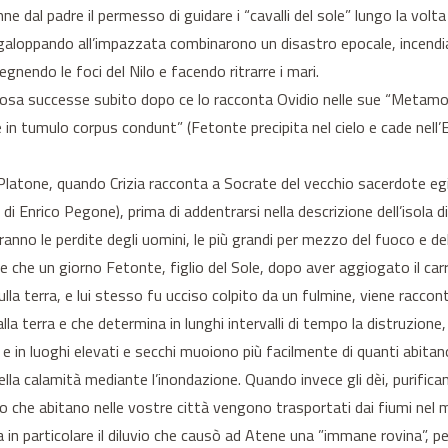
ne dal padre il permesso di guidare i “cavalli del sole” lungo la volta
i e galoppando all’impazzata combinarono un disastro epocale, incend
gnendo le foci del Nilo e facendo ritrarre i mari.
 Cosa successe subito dopo ce lo racconta Ovidio nelle sue “Metamo
 in tumulo corpus condunt” (Fetonte precipita nel cielo e cade nell’Er
i Platone, quando Crizia racconta a Socrate del vecchio sacerdote e
di Enrico Pegone), prima di addentrarsi nella descrizione dell’isola d
no le perdite degli uomini, le più grandi per mezzo del fuoco e dell’
ire che un giorno Fetonte, figlio del Sole, dopo aver aggiogato il car
sulla terra, e lui stesso fu ucciso colpito da un fulmine, viene racco
 alla terra e che determina in lunghi intervalli di tempo la distruzio
 e in luoghi elevati e secchi muoiono più facilmente di quanti abitano 
ella calamità mediante l’inondazione. Quando invece gli dèi, purifican
o che abitano nelle vostre città vengono trasportati dai fiumi nel
a in particolare il diluvio che causò ad Atene una ”immane rovina”, pe