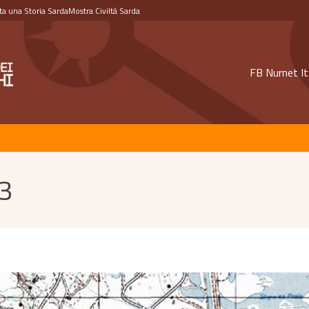
a una Storia Sarda
Mostra Civiltà Sarda
FB Nurnet It
 3