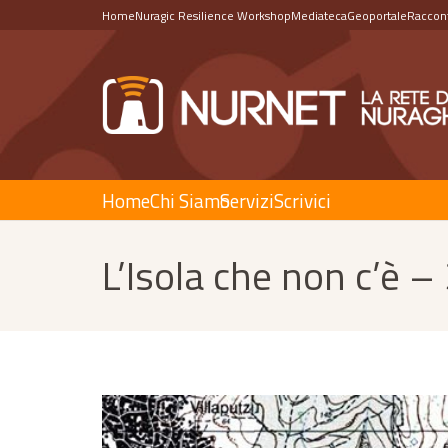
Home
Nuragic Resilience Workshop
Mediateca
Geoportale
Raccont
Home
Chi Siamo
Servizi
Scrivici
L’Isola che non c’è –