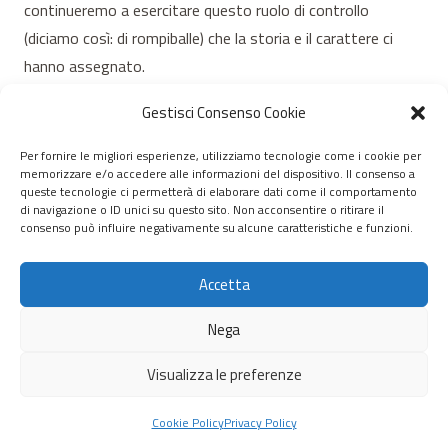
continueremo a esercitare questo ruolo di controllo
(diciamo così: di rompiballe) che la storia e il carattere ci
hanno assegnato.
Antonello Gregorini
Gestisci Consenso Cookie
Per fornire le migliori esperienze, utilizziamo tecnologie come i cookie per
memorizzare e/o accedere alle informazioni del dispositivo. Il consenso a
© 2020 – 2026 Nurnet – La rete dei Nuraghi – webdesign:
queste tecnologie ci permetterà di elaborare dati come il comportamento
di navigazione o ID unici su questo sito. Non acconsentire o ritirare il
antoniopalumbo.it
consenso può influire negativamente su alcune caratteristiche e funzioni.
Home
Accetta
Chi Siamo
Nega
Servizi
Visualizza le preferenze
Scrivici
Cookie Policy
Privacy Policy