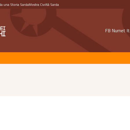
a una Storia Sarda
Mostra Civiltà Sarda
FB Nurnet It