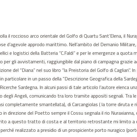
rolla il roccioso arco orientale del Golfo di Quartu Sant’Elena, il N
se d’agevole approdo marittimo. Nell’ambito del Demanio Militare, 
lici e logistici della Batteria “C.Faldi” e per le emergenze a quota m
to per gli avvistamenti, raggiungibile dal piano di campagna grazie
zione del “Diana” nel suo libro “la Preistoria del Golfo di Cagliari”. 
 in particolare in un passo della “Descrizione Geografica della Sa
cerche Sardegna. In alcuni passi di tale articolo l’autore elenca una 
degli Angeli, comunicando tra loro tramite appositi segnali. Tra le to
asi completamente smantellata), di Carcangiolas ( la torre diruta e riv
in direzione del Poetto sempre il Cossu segnala il rio Nuraxianna, ch
ito a questo tratto di costa e al territorio retrostante mi limito a
erché realizzato a presidio di un prospiciente porto nuragico (porto