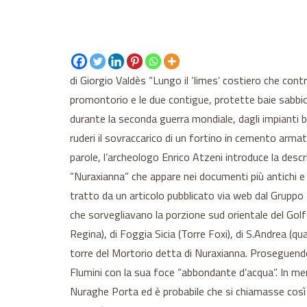
di Giorgio Valdès “Lungo il ‘limes’ costiero che cont
promontorio e le due contigue, protette baie sabbio
durante la seconda guerra mondiale, dagli impianti bel
ruderi il sovraccarico di un fortino in cemento arma
parole, l’archeologo Enrico Atzeni introduce la descri
“Nuraxianna” che appare nei documenti più antichi e
tratto da un articolo pubblicato via web dal Gruppo Ri
che sorvegliavano la porzione sud orientale del Golfo 
Regina), di Foggia Sicia (Torre Foxi), di S.Andrea (qu
torre del Mortorio detta di Nuraxianna. Proseguendo 
Flumini con la sua foce “abbondante d’acqua”. In mer
Nuraghe Porta ed è probabile che si chiamasse così p