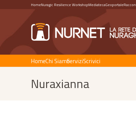
Home
Nuragic Resilience Workshop
Mediateca
Geoportale
Raccont
Home
Chi Siamo
Servizi
Scrivici
Nuraxianna