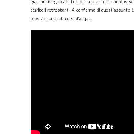
giacché attiguo alle foci dei rii che un tempo dovevan
territori retrostanti. A conferma di quest’assunto è
prossimi ai citati corsi d’acqua.