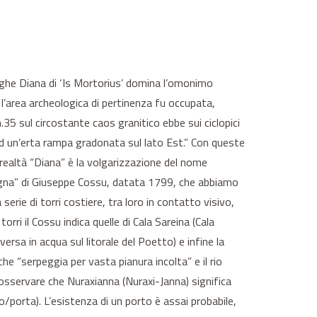
uraghe Diana di ‘Is Mortorius’ domina l’omonimo
l’area archeologica di pertinenza fu occupata,
.35 sul circostante caos granitico ebbe sui ciclopici
 ad un’erta rampa gradonata sul lato Est.” Con queste
In realtà “Diana” è la volgarizzazione del nome
rdegna” di Giuseppe Cossu, datata 1799, che abbiamo
serie di torri costiere, tra loro in contatto visivo,
rri il Cossu indica quelle di Cala Sareina (Cala
ersa in acqua sul litorale del Poetto) e infine la
e “serpeggia per vasta pianura incolta” e il rio
 osservare che Nuraxianna (Nuraxi-Janna) significa
/porta). L’esistenza di un porto è assai probabile,