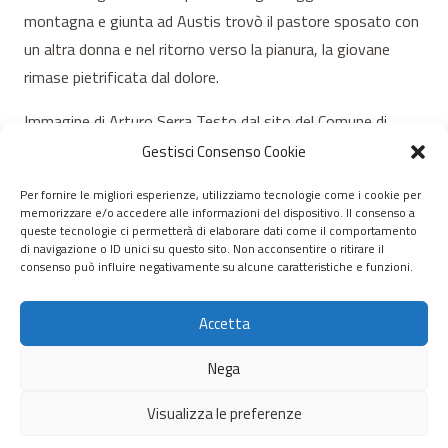
montagna e giunta ad Austis trovò il pastore sposato con
un altra donna e nel ritorno verso la pianura, la giovane
rimase pietrificata dal dolore.
Immagine di Arturo Serra Testo dal sito del Comune di
Austis
Gestisci Consenso Cookie
Per fornire le migliori esperienze, utilizziamo tecnologie come i cookie per
memorizzare e/o accedere alle informazioni del dispositivo. Il consenso a
© 2020 – 2026 Nurnet – La rete dei Nuraghi – webdesign:
queste tecnologie ci permetterà di elaborare dati come il comportamento
di navigazione o ID unici su questo sito. Non acconsentire o ritirare il
antoniopalumbo.it
consenso può influire negativamente su alcune caratteristiche e funzioni.
Home
Accetta
Chi Siamo
Nega
Servizi
Visualizza le preferenze