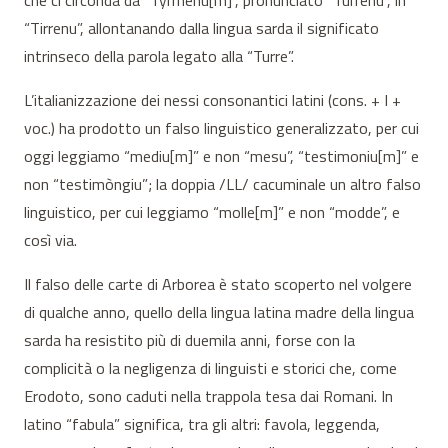
“Tirrenu”, allontanando dalla lingua sarda il significato
intrinseco della parola legato alla “Turre”.
L’italianizzazione dei nessi consonantici latini (cons. + I +
voc.) ha prodotto un falso linguistico generalizzato, per cui
oggi leggiamo “mediu[m]” e non “mesu”, “testimoniu[m]” e
non “testimòngiu”; la doppia /LL/ cacuminale un altro falso
linguistico, per cui leggiamo “molle[m]” e non “modde”, e
così via.
Il falso delle carte di Arborea è stato scoperto nel volgere
di qualche anno, quello della lingua latina madre della lingua
sarda ha resistito più di duemila anni, forse con la
complicità o la negligenza di linguisti e storici che, come
Erodoto, sono caduti nella trappola tesa dai Romani. In
latino “fabula” significa, tra gli altri: favola, leggenda,