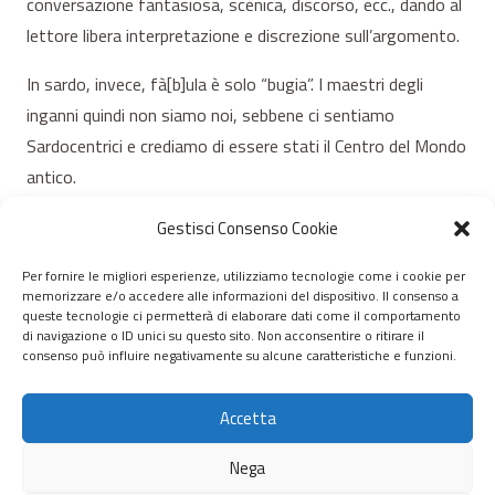
conversazione fantasiosa, scenica, discorso, ecc., dando al
lettore libera interpretazione e discrezione sull’argomento.
In sardo, invece, fà[b]ula è solo “bugia”. I maestri degli
inganni quindi non siamo noi, sebbene ci sentiamo
Sardocentrici e crediamo di essere stati il Centro del Mondo
antico.
Gestisci Consenso Cookie
Per fornire le migliori esperienze, utilizziamo tecnologie come i cookie per
memorizzare e/o accedere alle informazioni del dispositivo. Il consenso a
© 2020 – 2026 Nurnet – La rete dei Nuraghi – webdesign:
queste tecnologie ci permetterà di elaborare dati come il comportamento
di navigazione o ID unici su questo sito. Non acconsentire o ritirare il
antoniopalumbo.it
consenso può influire negativamente su alcune caratteristiche e funzioni.
Home
Accetta
Chi Siamo
Nega