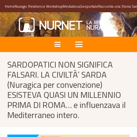
Home
Nuragic Resilience Workshop
Mediateca
Geoportale
Racconta una Storia Sa
SARDOPATICI NON SIGNIFICA
FALSARI. LA CIVILTÀ’ SARDA
(Nuragica per convenzione)
ESISTEVA QUASI UN MILLENNIO
PRIMA DI ROMA… e influenzava il
Mediterraneo intero.