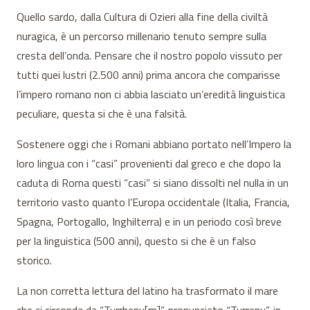
Quello sardo, dalla Cultura di Ozieri alla fine della civiltà
nuragica, è un percorso millenario tenuto sempre sulla
cresta dell’onda. Pensare che il nostro popolo vissuto per
tutti quei lustri (2.500 anni) prima ancora che comparisse
l’impero romano non ci abbia lasciato un’eredità linguistica
peculiare, questa si che è una falsità.
Sostenere oggi che i Romani abbiano portato nell’Impero la
loro lingua con i “casi” provenienti dal greco e che dopo la
caduta di Roma questi “casi” si siano dissolti nel nulla in un
territorio vasto quanto l’Europa occidentale (Italia, Francia,
Spagna, Portogallo, Inghilterra) e in un periodo così breve
per la linguistica (500 anni), questo si che è un falso
storico.
La non corretta lettura del latino ha trasformato il mare
che ci circonda da “Tyrrhenu[m]”, pronunciato “Turrenu”, in