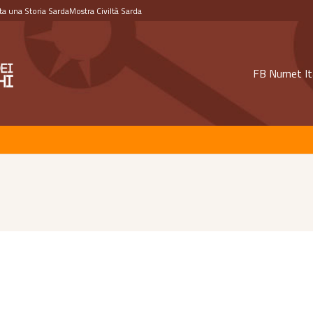
a una Storia Sarda
Mostra Civiltà Sarda
FB Nurnet It