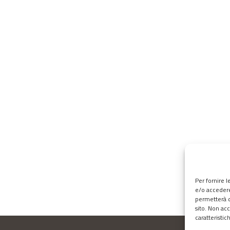
Per fornire 
e/o accedere
permetterà d
sito. Non ac
caratteristic