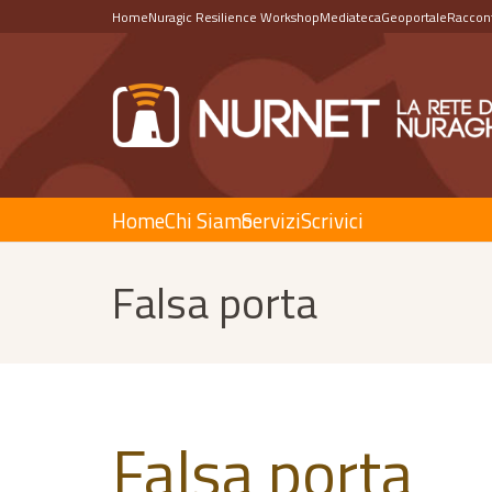
Home
Nuragic Resilience Workshop
Mediateca
Geoportale
Raccont
Home
Chi Siamo
Servizi
Scrivici
Falsa porta
Falsa porta