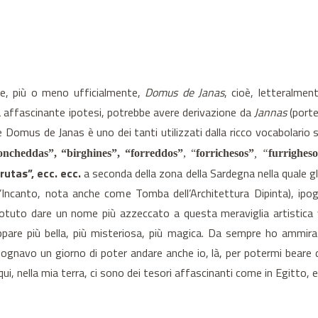
e, più o meno ufficialmente,
Domus de Janas
, cioè, letteralmen
a affascinante ipotesi, potrebbe avere derivazione da
Jannas
(porte
me Domus de Janas è uno dei tanti utilizzati dalla ricco vocabolari
oncheddas”, “birghines”, “forreddos”
, “
forrichesos”
, “
furrigheso
rutas”, ecc. ecc.
a seconda della zona della Sardegna nella quale g
’Incanto, nota anche come Tomba dell’Architettura Dipinta), ipog
 potuto dare un nome più azzeccato a questa meraviglia artistica 
ppare più bella, più misteriosa, più magica. Da sempre ho ammirato
 Sognavo un giorno di poter andare anche io, là, per potermi beare
i, nella mia terra, ci sono dei tesori affascinanti come in Egitto, e