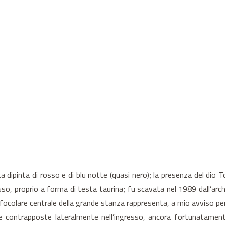
dipinta di rosso e di blu notte (quasi nero); la presenza del dio Tor
ngresso, proprio a forma di testa taurina; fu scavata nel 1989 dall’
focolare centrale della grande stanza rappresenta, a mio avviso per 
due contrapposte lateralmente nell’ingresso, ancora fortunatamen