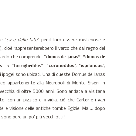
te “
case delle fate
” per il loro essere misteriose e
), cioè rappresenterebbero il varco che dal regno dei
o sardo che comprende:
“
domos de janas”
,
“domos de
“
coroneddos
“, “
ispiluncas
“,
s
” o “
furrigheddos
“,
li ipogei sono ubicati. Una di queste Domus de Janas
eo appartenente alla Necropoli di Monte Siseri, in
vecchia di oltre 5000 anni. Sono andata a visitarla
, con un pizzico di invidia, ciò che Carter e i vari
 delle visione delle antiche tombe Egizie. Ma … dopo
 sono pure un po’ più vecchiotti!