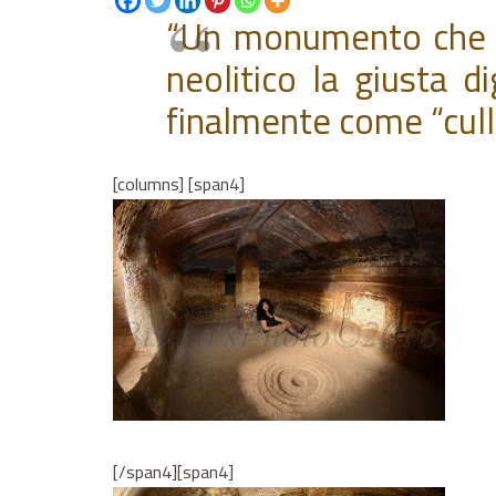
“Un monumento che da
neolitico la giusta 
finalmente come “culla
[columns] [span4]
[/span4][span4]