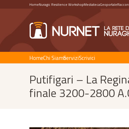
Home
Nuragic Resilience Workshop
Mediateca
Geoportale
Raccont
Home
Chi Siamo
Servizi
Scrivici
Putifigari – La Regi
finale 3200-2800 A.C