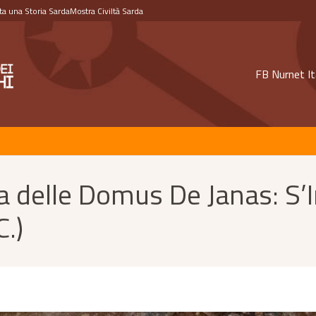
a una Storia Sarda
Mostra Civiltà Sarda
FB Nurnet It
na delle Domus De Janas: S’I
.)