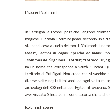
[/span4][/columns]
In Sardegna le tombe ipogeiche vengono chiamat
magiche. Tuttavia il termine janas, secondo un’altr
vivi conduceva a quello dei morti. D’altronde il no
fadas”
, “
domos de cogas
” “
pèrcias de fadas”, “c
“
dommos de bìrghines
” “
forrus”, “forreddus”, “g
ha un nome che corrisponde a verità: S’Incantu (L
territorio di Putifigari. Non credo che si sarebbe
diverse volte negli ultimi anni, ed ogni volta mi a
archeologi dell’800 nell’antico Egitto ritrovavano.
aver visitato S’Incantu, mi sono accorta che anche qu
[columns] [span4]