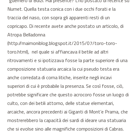
“guerriero di Bulzi. Hai presente? L’ho postato di recente su
Nurnet. Quella testa conica con i due occhi forati e la
traccia del naso, con sopra gli apparenti resti di un
copricapo. Di recente avete anche postato un articolo, di
Atropa Belladonna
(http://maimoniblog.blogspot.it/2015/07/toro-toro-
toro.html), nel quale si affiancava il betile ad altri
ritrovamenti e si ipotizzava fosse la parte superiore di una
composizione statuaria arcaica la cui pseudo testa era
anche corredata di corna litiche, inserite negli incavi
superiori di cui è probabile la presenza. Se così fosse, ciò,
potrebbe significare che questo acrocoro fosse un luogo di
culto, con dei betili attorno, delle statue elementari,
arcaiche, ancora precedenti ai Giganti di Mont’e Prama, che
mostrerebbero la capacità dei sardi di ideare una statuaria
che si evolse sino alle magnifiche composizioni di Cabras.