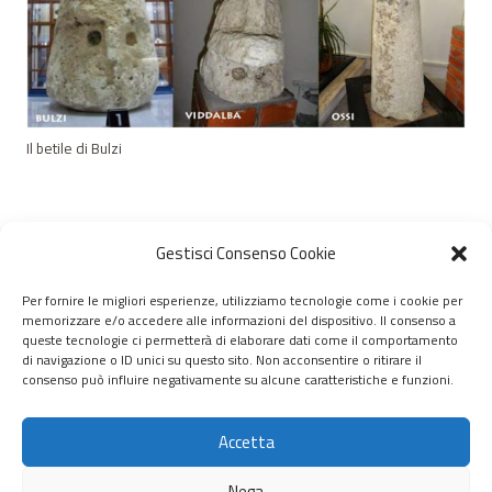
Il betile di Bulzi
Gestisci Consenso Cookie
Per fornire le migliori esperienze, utilizziamo tecnologie come i cookie per
memorizzare e/o accedere alle informazioni del dispositivo. Il consenso a
© 2020 – 2026 Nurnet – La rete dei Nuraghi – webdesign:
queste tecnologie ci permetterà di elaborare dati come il comportamento
di navigazione o ID unici su questo sito. Non acconsentire o ritirare il
antoniopalumbo.it
consenso può influire negativamente su alcune caratteristiche e funzioni.
Home
Accetta
Chi Siamo
Nega