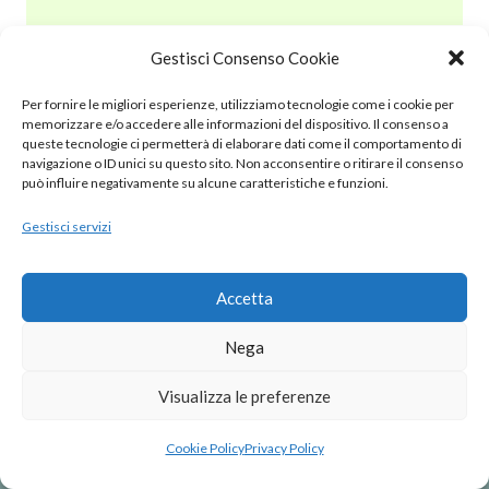
Gestisci Consenso Cookie
© 2020 – 2025 Nurnet – La rete dei Nuraghi – webdesign:
Per fornire le migliori esperienze, utilizziamo tecnologie come i cookie per
antoniopalumbo.it
memorizzare e/o accedere alle informazioni del dispositivo. Il consenso a
queste tecnologie ci permetterà di elaborare dati come il comportamento di
navigazione o ID unici su questo sito. Non acconsentire o ritirare il consenso
Cookie Policy (UE)
può influire negativamente su alcune caratteristiche e funzioni.
Gestisci servizi
Privacy Policy
Note Legali
Accetta
Nega
Visualizza le preferenze
Cookie Policy
Privacy Policy