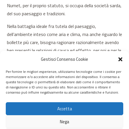
Nurnet, per il proprio statuto, si occupa della società sarda,
del suo paesaggio e tradizioni.
Nella battaglia ideale fra tutela del paesaggio,
dell’ambiente inteso come aria e clima, ma anche riguardo le
bollette più care, bisogna ragionare razionalmente avendo
ben presenti le relazioni di causa ed effetto, per noi e per le
generazioni future.
Gestisci Consenso Cookie
Per fornire le migliori esperienze, utilizziamo tecnologie come i cookie per
memorizzare e/o accedere alle informazioni del dispositivo. Il consenso a
© 2020 – 2026 Nurnet – La rete dei Nuraghi – webdesign:
queste tecnologie ci permetterà di elaborare dati come il comportamento
di navigazione o ID unici su questo sito. Non acconsentire o ritirare il
antoniopalumbo.it
consenso può influire negativamente su alcune caratteristiche e funzioni.
Home
Accetta
Chi Siamo
Nega