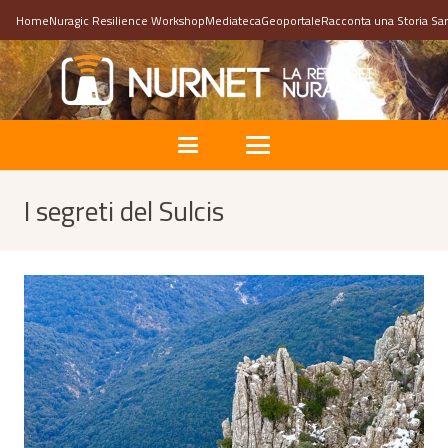
Home
Nuragic Resilience Workshop
Mediateca
Geoportale
Racconta una Storia Sa
I segreti del Sulcis