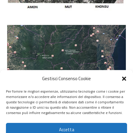
Gestisci Consenso Cookie
Per fornire le migliori esperienze, utilizziamo tecnologie come i cookie per
memorizzare e/o accedere alle informazioni del dispositivo. Il consenso a
© 2020 – 2026 Nurnet – La rete dei Nuraghi – webdesign:
queste tecnologie ci permetterà di elaborare dati come il comportamento
di navigazione o ID unici su questo sito. Non acconsentire o ritirare il
antoniopalumbo.it
consenso può influire negativamente su alcune caratteristiche e funzioni.
Home
Accetta