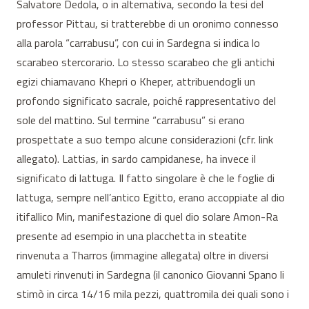
Salvatore Dedola, o in alternativa, secondo la tesi del
professor Pittau, si tratterebbe di un oronimo connesso
alla parola “carrabusu”, con cui in Sardegna si indica lo
scarabeo stercorario. Lo stesso scarabeo che gli antichi
egizi chiamavano Khepri o Kheper, attribuendogli un
profondo significato sacrale, poiché rappresentativo del
sole del mattino. Sul termine “carrabusu” si erano
prospettate a suo tempo alcune considerazioni (cfr. link
allegato). Lattias, in sardo campidanese, ha invece il
significato di lattuga. Il fatto singolare è che le foglie di
lattuga, sempre nell’antico Egitto, erano accoppiate al dio
itifallico Min, manifestazione di quel dio solare Amon-Ra
presente ad esempio in una placchetta in steatite
rinvenuta a Tharros (immagine allegata) oltre in diversi
amuleti rinvenuti in Sardegna (il canonico Giovanni Spano li
stimò in circa 14/16 mila pezzi, quattromila dei quali sono i