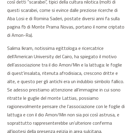
così detti “scarabei”, tipici della cultura nilotica (molti di
questi scarabei, come si evince dalle preziose ricerche di
Aba Losi e di Romina Saderi, postate diversi anni fa sulla
pagina fb di Monte Prama Novas, portano il nome criptato
di Amon-Ra).
Salima Ikram, notissima egittologa e ricercatrice
dell’American University del Cairo, ha spiegato il motivo
dell’associazione tra il dio Amon/Min e la lattuga: le foglie
di quest’insalata, ritenuta afrodisiaca, crescono dritte e
alte, e questo per gli antichi era un indubbio simbolo fallico.
Se adesso prestiamo attenzione all’immagine in cui sono
ritratte le guglie del monte Lattias, possiamo
ragionevolmente pensare che l’associazione con le foglie di
lattuga e con il dio Amon/Min non sia poi così astrusa, e
soprattutto rappresenterebbe un’ulteriore conferma
all’ipotesi della presenza egizia in area sulcitana.