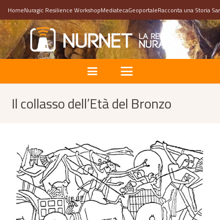
Home
Nuragic Resilience Workshop
Mediateca
Geoportale
Racconta una Storia Sa
Il collasso dell’Età del Bronzo