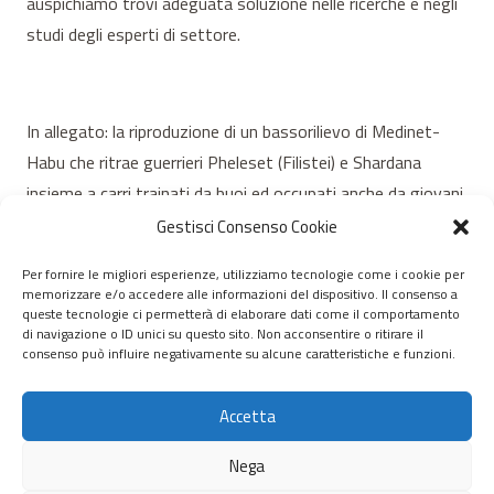
auspichiamo trovi adeguata soluzione nelle ricerche e negli
studi degli esperti di settore.
In allegato: la riproduzione di un bassorilievo di Medinet-
Habu che ritrae guerrieri Pheleset (Filistei) e Shardana
insieme a carri trainati da buoi ed occupati anche da giovani.
Si trattava forse di un esodo?
Gestisci Consenso Cookie
Per fornire le migliori esperienze, utilizziamo tecnologie come i cookie per
memorizzare e/o accedere alle informazioni del dispositivo. Il consenso a
© 2020 – 2026 Nurnet – La rete dei Nuraghi – webdesign:
queste tecnologie ci permetterà di elaborare dati come il comportamento
di navigazione o ID unici su questo sito. Non acconsentire o ritirare il
antoniopalumbo.it
consenso può influire negativamente su alcune caratteristiche e funzioni.
Home
Accetta
Chi Siamo
Nega