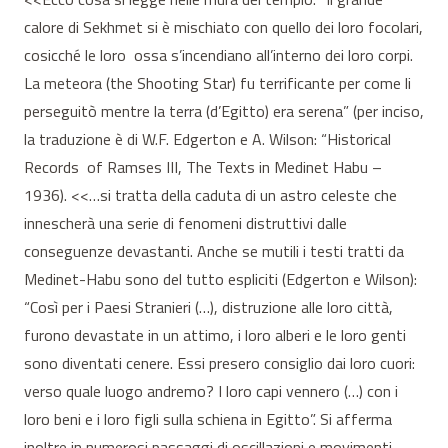
calore di Sekhmet si è mischiato con quello dei loro focolari,
cosicché le loro ossa s’incendiano all’interno dei loro corpi.
La meteora (the Shooting Star) fu terrificante per come li
perseguitò mentre la terra (d’Egitto) era serena” (per inciso,
la traduzione è di W.F. Edgerton e A. Wilson: “Historical
Records of Ramses III, The Texts in Medinet Habu –
1936). <<…si tratta della caduta di un astro celeste che
innescherà una serie di fenomeni distruttivi dalle
conseguenze devastanti. Anche se mutili i testi tratti da
Medinet-Habu sono del tutto espliciti (Edgerton e Wilson):
“Così per i Paesi Stranieri (…), distruzione alle loro città,
furono devastate in un attimo, i loro alberi e le loro genti
sono diventati cenere. Essi presero consiglio dai loro cuori:
verso quale luogo andremo? I loro capi vennero (…) con i
loro beni e i loro figli sulla schiena in Egitto”. Si afferma
inoltre in numerosi passaggi di oscillazioni e movimenti