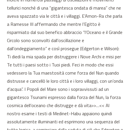
tellurici nonché di una “gigantesca ondata di marea” che ne
aveva spazzato via le città e i villaggi. E’Amon-Ra che parla
a Ramesse III affermando che mentre l’Egitto è
risparmiato dal suo benefico abbraccio “l’Oceano e il Grande
Circolo sono sconvolti dall’oscillazione e
dall’ondeggiamento” e così prosegue (Edgerton e Wilson):
Ti diedi la mia spada per distruggere i Nove Archi e misi per
Te tutti i paesi sotto i Tuoi piedi. Feci in modo che essi
vedessero la Tua maestosità come forza del Nun quando
distrusse e cancellò le loro città e i loro villaggi, con un’onda
d’acqua”. I Popoli del Mare sono i sopravvissuti ad un
gigantesco Tsunami espresso dalla forza del Nun, la forza
cosmica dell’oceano che distrugge e dà vita>>…<< Al
nostro esame i testi di Medinet-Habu appaiono quindi
assolutamente illuminanti ed esprimono una sequenza del
tutto logica, a cominciare dalla caduta di ciò che Edgerton e