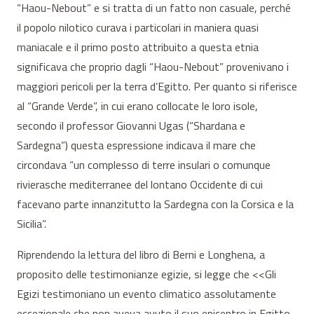
“Haou-Nebout” e si tratta di un fatto non casuale, perché
il popolo nilotico curava i particolari in maniera quasi
maniacale e il primo posto attribuito a questa etnia
significava che proprio dagli “Haou-Nebout” provenivano i
maggiori pericoli per la terra d’Egitto. Per quanto si riferisce
al “Grande Verde”, in cui erano collocate le loro isole,
secondo il professor Giovanni Ugas (“Shardana e
Sardegna”) questa espressione indicava il mare che
circondava “un complesso di terre insulari o comunque
rivierasche mediterranee del lontano Occidente di cui
facevano parte innanzitutto la Sardegna con la Corsica e la
Sicilia”.
Riprendendo la lettura del libro di Berni e Longhena, a
proposito delle testimonianze egizie, si legge che <<Gli
Egizi testimoniano un evento climatico assolutamente
eccezionale che non aveva avuto il suo epicentro in Egitto,