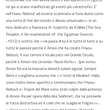
né qui si erano manifestati gli eventi più catastrofici. E’
nell’Haou-Nebout ad essersi scatenata la furia divina come
una sorta di fine del mondo o diluvio universale>>. In un
inno dedicato a Ramesse III tradotto da A.Nibbi (The Sea
Peoples: A Re-examination of the Egyptian Sources
-1972) è scritto che <<la paura di lui è in tutte le terre e su
tutte le pianure perché è Amon che ha creato l’Haou-
Nebout. Il suo terrore è localizzato nel Grande Circolo,
perché è Amon che circonda i Nove Archi>> . (per inciso:
Amon Ra era la massima divinità solare egizia). Sempre
Berni e Longhena scrivono che <<I testi di Medinet-Habu
sono molto meno specifici e testimoniano che l’Haou-
Nebout e i Popoli del Mare sono stati colpiti dalla potenza
di Amon-Ra per opera della dea Sekhmet, che ne possiede
la forza distruttiva ed è colei che ne scaglia le folgori.>>…
<<Ecco cosa si legge nelle mura del tempio: “Il grande