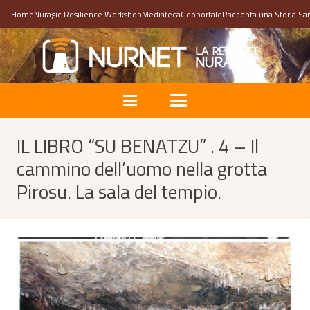
Home
Nuragic Resilience Workshop
Mediateca
Geoportale
Racconta una Storia Sa
IL LIBRO “SU BENATZU” . 4 – Il
cammino dell’uomo nella grotta
Pirosu. La sala del tempio.