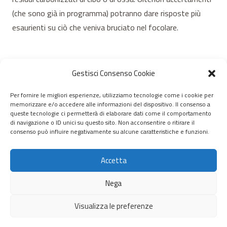
(che sono già in programma) potranno dare risposte più
esaurienti su ciò che veniva bruciato nel focolare.
Gestisci Consenso Cookie
Per fornire le migliori esperienze, utilizziamo tecnologie come i cookie per
memorizzare e/o accedere alle informazioni del dispositivo. Il consenso a
© 2020 – 2026 Nurnet – La rete dei Nuraghi – webdesign:
queste tecnologie ci permetterà di elaborare dati come il comportamento
di navigazione o ID unici su questo sito. Non acconsentire o ritirare il
antoniopalumbo.it
consenso può influire negativamente su alcune caratteristiche e funzioni.
Home
Accetta
Chi Siamo
Nega
Servizi
Visualizza le preferenze