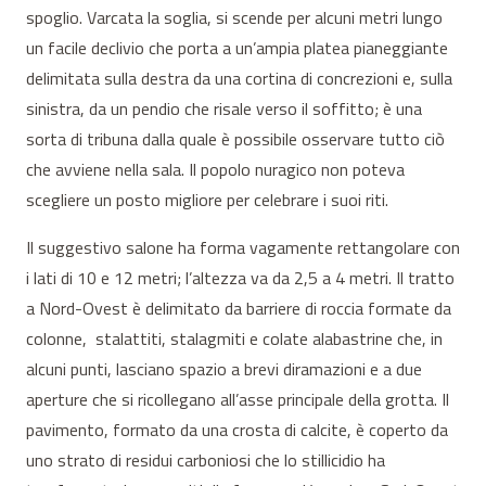
spoglio. Varcata la soglia, si scende per alcuni metri lungo
un facile declivio che porta a un’ampia platea pianeggiante
delimitata sulla destra da una cortina di concrezioni e, sulla
sinistra, da un pendio che risale verso il soffitto; è una
sorta di tribuna dalla quale è possibile osservare tutto ciò
che avviene nella sala. Il popolo nuragico non poteva
scegliere un posto migliore per celebrare i suoi riti.
Il suggestivo salone ha forma vagamente rettangolare con
i lati di 10 e 12 metri; l’altezza va da 2,5 a 4 metri. Il tratto
a Nord-Ovest è delimitato da barriere di roccia formate da
colonne, stalattiti, stalagmiti e colate alabastrine che, in
alcuni punti, lasciano spazio a brevi diramazioni e a due
aperture che si ricollegano all’asse principale della grotta. Il
pavimento, formato da una crosta di calcite, è coperto da
uno strato di residui carboniosi che lo stillicidio ha