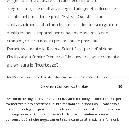
esigenza di retrodatare di alcuni secoli il nostro
megalitismo, e le risultanze degli studi genetici di cui si è
riferito nel precedente post “Est vs. Ovest” – che
sostanzialmente ribaltano le direttrici dei flussi migratori
mediterranei -, imporrebbero una doverosa revisione
cronologica della nostra protostoria e preistoria.
Paradossalmente la Ricerca Scientifica, per definizione
finalizzata a fornire “certezze”, in questo caso incrementa
a dismisura le “incertezze”.
Nell’immagine: la Tomba dei Giganti di “Sa Sedda ‘e sa
Caudela”, a Collinas, in una panoramica di Nicola Castangia.
Gestisci Consenso Cookie
Per fornire le migliori esperienze, utilizziamo tecnologie come i cookie per
memorizzare e/o accedere alle informazioni del dispositivo. Il consenso a
© 2020 – 2026 Nurnet – La rete dei Nuraghi – webdesign:
queste tecnologie ci permetterà di elaborare dati come il comportamento
di navigazione o ID unici su questo sito. Non acconsentire o ritirare il
antoniopalumbo.it
consenso può influire negativamente su alcune caratteristiche e funzioni.