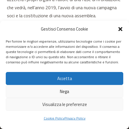
che vedrà, nell’anno 2019, l’avvio di una nuova campagna
soci e la costituzione di una nuova assemblea.
Di seguito tale assemblea sarà convocata per la stesura di
Gestisci Consenso Cookie
un nuovo programma di lavoro e per l’elezione del Consiglio
Per fornire le migliori esperienze, utilizziamo tecnologie come i cookie per
di Gestione, del Presidente e del Vicepresidente.
memorizzare e/o accedere alle informazioni del dispositivo. Il consenso a
queste tecnologie ci permetterà di elaborare dati come il comportamento
di navigazione o ID unici su questo sito. Non acconsentire o ritirare il
consenso può influire negativamente su alcune caratteristiche e funzioni.
© 2020 – 2026 Nurnet – La rete dei Nuraghi – webdesign:
antoniopalumbo.it
Accetta
Home
Nega
Chi Siamo
Visualizza le preferenze
Cookie Policy
Privacy Policy
Servizi