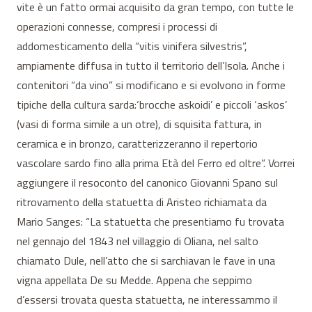
vite è un fatto ormai acquisito da gran tempo, con tutte le
operazioni connesse, compresi i processi di
addomesticamento della “vitis vinifera silvestris”,
ampiamente diffusa in tutto il territorio dell’Isola. Anche i
contenitori “da vino” si modificano e si evolvono in forme
tipiche della cultura sarda:‘brocche askoidi’ e piccoli ‘askos’
(vasi di forma simile a un otre), di squisita fattura, in
ceramica e in bronzo, caratterizzeranno il repertorio
vascolare sardo fino alla prima Età del Ferro ed oltre”. Vorrei
aggiungere il resoconto del canonico Giovanni Spano sul
ritrovamento della statuetta di Aristeo richiamata da
Mario Sanges: “La statuetta che presentiamo fu trovata
nel gennajo del 1843 nel villaggio di Oliana, nel salto
chiamato Dule, nell’atto che si sarchiavan le fave in una
vigna appellata De su Medde. Appena che seppimo
d’essersi trovata questa statuetta, ne interessammo il