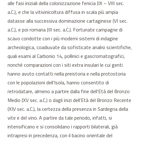
alle fasi iniziali della colonizzazione fenicia (IX – VIII sec.
a.C.), e che la vitivinicoltura diffusa in scala più ampia
datasse alla successiva dominazione cartaginese (VI sec.
a.C.), e poi romana (III sec. a.C.). Fortunate campagne di
scavo condotte con i più moderni sistemi di indagine
archeologica, coadiuvate da sofisticate analisi scientifiche,
quali esami al Carbonio 14, pollinici e gascromatografici,
nonché comparazioni con i siti extra insulari le cui genti
hanno avuto contatti nella preistoria e nella protostoria
con le popolazioni dell’Isola, hanno consentito di
retrodatare, almeno a partire dalla fine dell’Età del Bronzo
Medio (XV sec. a.C.) o dagli inizi dell’Età del Bronzo Recente
(XIV sec. a.C.), la certezza della presenza in Sardegna della
vite e del vino. A partire da tale periodo, infatti, si
intensificano e si consolidano i rapporti bilaterali, già
intrapresi in precedenza, con il bacino orientale del