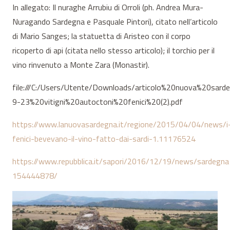
In allegato: Il nuraghe Arrubiu di Orroli (ph. Andrea Mura-
Nuragando Sardegna e Pasquale Pintori), citato nell’articolo
di Mario Sanges; la statuetta di Aristeo con il corpo
ricoperto di api (citata nello stesso articolo); il torchio per il
vino rinvenuto a Monte Zara (Monastir).
file:///C:/Users/Utente/Downloads/articolo%20nuova%20sar
9-23%20vitigni%20autoctoni%20fenici%20(2).pdf
https://www.lanuovasardegna.it/regione/2015/04/04/news/i
fenici-bevevano-il-vino-fatto-dai-sardi-1.11176524
https://www.repubblica.it/sapori/2016/12/19/news/sardegna
154444878/