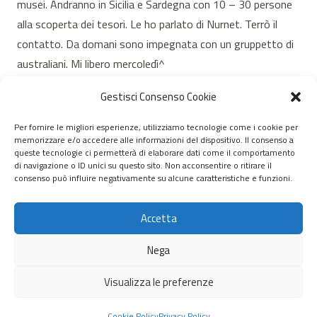
musei. Andranno in Sicilia e Sardegna con 10 – 30 persone
alla scoperta dei tesori. Le ho parlato di Nurnet. Terrò il
contatto. Da domani sono impegnata con un gruppetto di
australiani. Mi libero mercoledì^
Bravissima Marion, Siamo tutti con te… a presto MARION
Gestisci Consenso Cookie
Per fornire le migliori esperienze, utilizziamo tecnologie come i cookie per
memorizzare e/o accedere alle informazioni del dispositivo. Il consenso a
© 2020 – 2026 Nurnet – La rete dei Nuraghi – webdesign:
queste tecnologie ci permetterà di elaborare dati come il comportamento
di navigazione o ID unici su questo sito. Non acconsentire o ritirare il
antoniopalumbo.it
consenso può influire negativamente su alcune caratteristiche e funzioni.
Home
Accetta
Chi Siamo
Nega
Servizi
Visualizza le preferenze
Scrivici
Cookie Policy
Privacy Policy