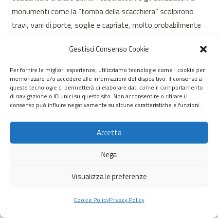
monumenti come la “tomba della scacchiera” scolpirono
travi, vani di porte, soglie e capriate, molto probabilmente
simulando gli elementi di intelaiature in legno presenti nelle
Gestisci Consenso Cookie
abitazioni dei viventi.
La “tomba della scacchiera”, così denominata a causa della
Per fornire le migliori esperienze, utilizziamo tecnologie come i cookie per
presenza di un motivo a scacchi bianchi e blu scuro sul
memorizzare e/o accedere alle informazioni del dispositivo. Il consenso a
queste tecnologie ci permetterà di elaborare dati come il comportamento
soffitto di una delle celle, è composta da una facciata
di navigazione o ID unici su questo sito. Non acconsentire o ritirare il
consenso può influire negativamente su alcune caratteristiche e funzioni.
scavata nella roccia ed un ingresso che conduce ad un
passaggio che porta alla camera principale dotata di tre
Accetta
celle laterali. Sembra che il monumento sia stato scelto
deliberatamente per la vista sul panorama circostante, con
Nega
un’ampia visuale su diverse valli ed una vasta pianura
modellata da antichi vulcani situata ad ovest. Le pareti
Visualizza le preferenze
della tomba sono dipinte con ematite di colore rosso
Cookie Policy
Privacy Policy
acceso, con motivi curvilinei e rettilinei che comprendono
una serie di sette spirali interconnesse. Questi simboli