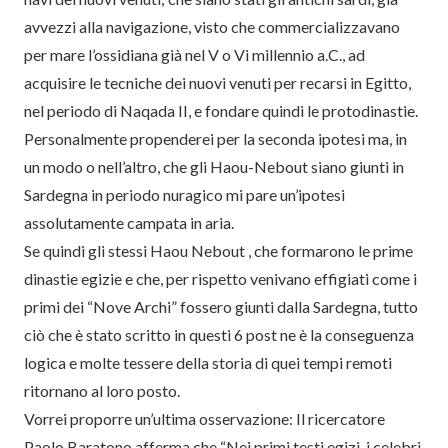
avvezzi alla navigazione, visto che commercializzavano
per mare l’ossidiana già nel V o Vi millennio a.C., ad
acquisire le tecniche dei nuovi venuti per recarsi in Egitto,
nel periodo di Naqada II, e fondare quindi le protodinastie.
Personalmente propenderei per la seconda ipotesi ma, in
un modo o nell’altro, che gli Haou-Nebout siano giunti in
Sardegna in periodo nuragico mi pare un’ipotesi
assolutamente campata in aria.
Se quindi gli stessi Haou Nebout , che formarono le prime
dinastie egizie e che, per rispetto venivano effigiati come i
primi dei “Nove Archi” fossero giunti dalla Sardegna, tutto
ciò che è stato scritto in questi 6 post ne è la conseguenza
logica e molte tessere della storia di quei tempi remoti
ritornano al loro posto.
Vorrei proporre un’ultima osservazione: Il ricercatore
Paolo Baratono afferma che “Nei primi testi egizi, i celebri