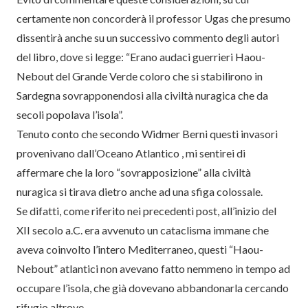
certamente non concorderà il professor Ugas che presumo
dissentirà anche su un successivo commento degli autori
del libro, dove si legge: “Erano audaci guerrieri Haou-
Nebout del Grande Verde coloro che si stabilirono in
Sardegna sovrapponendosi alla civiltà nuragica che da
secoli popolava l’isola”.
Tenuto conto che secondo Widmer Berni questi invasori
provenivano dall’Oceano Atlantico , mi sentirei di
affermare che la loro “sovrapposizione” alla civiltà
nuragica si tirava dietro anche ad una sfiga colossale.
Se difatti, come riferito nei precedenti post, all’inizio del
XII secolo a.C. era avvenuto un cataclisma immane che
aveva coinvolto l’intero Mediterraneo, questi “Haou-
Nebout” atlantici non avevano fatto nemmeno in tempo ad
occupare l’isola, che già dovevano abbandonarla cercando
rifugio altrove.