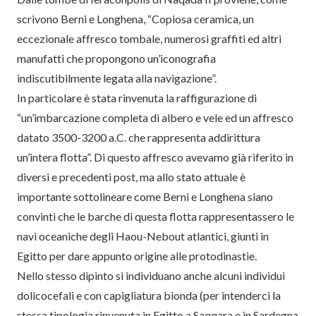
scrivono Berni e Longhena, “Copiosa ceramica, un
eccezionale affresco tombale, numerosi graffiti ed altri
manufatti che propongono un’iconografia
indiscutibilmente legata alla navigazione”.
In particolare è stata rinvenuta la raffigurazione di
“un’imbarcazione completa di albero e vele ed un affresco
datato 3500-3200 a.C. che rappresenta addirittura
un’intera flotta”. Di questo affresco avevamo già riferito in
diversi e precedenti post, ma allo stato attuale è
importante sottolineare come Berni e Longhena siano
convinti che le barche di questa flotta rappresentassero le
navi oceaniche degli Haou-Nebout atlantici, giunti in
Egitto per dare appunto origine alle protodinastie.
Nello stesso dipinto si individuano anche alcuni individui
dolicocefali e con capigliatura bionda (per intenderci la
stessa tipologia rinvenuta in Egitto a Saqqara e in Sardegna