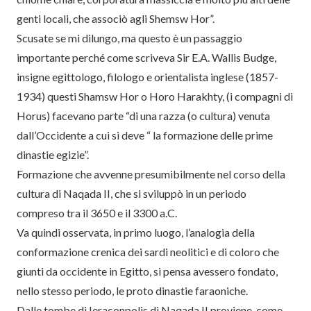
genti locali, che associò agli Shemsw Hor”.
Scusate se mi dilungo, ma questo è un passaggio
importante perché come scriveva Sir E.A. Wallis Budge,
insigne egittologo, filologo e orientalista inglese (1857-
1934) questi Shamsw Hor o Horo Harakhty, (i compagni di
Horus) facevano parte “di una razza (o cultura) venuta
dall’Occidente a cui si deve “ la formazione delle prime
dinastie egizie”.
Formazione che avvenne presumibilmente nel corso della
cultura di Naqada II, che si sviluppò in un periodo
compreso tra il 3650 e il 3300 a.C.
Va quindi osservata, in primo luogo, l’analogia della
conformazione crenica dei sardi neolitici e di coloro che
giunti da occidente in Egitto, si pensa avessero fondato,
nello stesso periodo, le proto dinastie faraoniche.
Dalle tombe di Ieraconpolis di Naqada II proviene, come