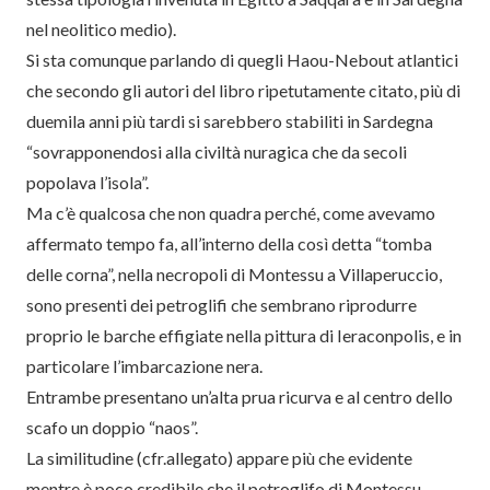
nel neolitico medio).
Si sta comunque parlando di quegli Haou-Nebout atlantici
che secondo gli autori del libro ripetutamente citato, più di
duemila anni più tardi si sarebbero stabiliti in Sardegna
“sovrapponendosi alla civiltà nuragica che da secoli
popolava l’isola”.
Ma c’è qualcosa che non quadra perché, come avevamo
affermato tempo fa, all’interno della così detta “tomba
delle corna”, nella necropoli di Montessu a Villaperuccio,
sono presenti dei petroglifi che sembrano riprodurre
proprio le barche effigiate nella pittura di Ieraconpolis, e in
particolare l’imbarcazione nera.
Entrambe presentano un’alta prua ricurva e al centro dello
scafo un doppio “naos”.
La similitudine (cfr.allegato) appare più che evidente
mentre è poco credibile che il petroglifo di Montessu