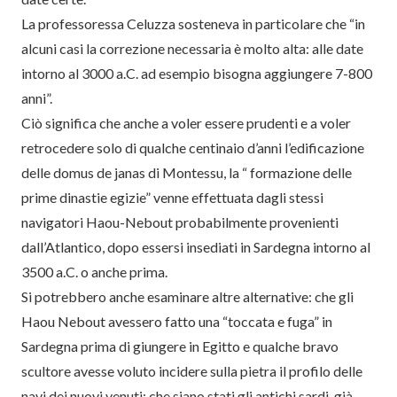
La professoressa Celuzza sosteneva in particolare che “in
alcuni casi la correzione necessaria è molto alta: alle date
intorno al 3000 a.C. ad esempio bisogna aggiungere 7-800
anni”.
Ciò significa che anche a voler essere prudenti e a voler
retrocedere solo di qualche centinaio d’anni l’edificazione
delle domus de janas di Montessu, la “ formazione delle
prime dinastie egizie” venne effettuata dagli stessi
navigatori Haou-Nebout probabilmente provenienti
dall’Atlantico, dopo essersi insediati in Sardegna intorno al
3500 a.C. o anche prima.
Si potrebbero anche esaminare altre alternative: che gli
Haou Nebout avessero fatto una “toccata e fuga” in
Sardegna prima di giungere in Egitto e qualche bravo
scultore avesse voluto incidere sulla pietra il profilo delle
navi dei nuovi venuti; che siano stati gli antichi sardi, già