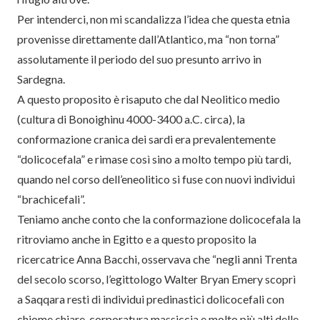
Per intenderci, non mi scandalizza l’idea che questa etnia
provenisse direttamente dall’Atlantico, ma “non torna”
assolutamente il periodo del suo presunto arrivo in
Sardegna.
A questo proposito è risaputo che dal Neolitico medio
(cultura di Bonoighinu 4000-3400 a.C. circa), la
conformazione cranica dei sardi era prevalentemente
“dolicocefala” e rimase così sino a molto tempo più tardi,
quando nel corso dell’eneolitico si fuse con nuovi individui
“brachicefali”.
Teniamo anche conto che la conformazione dolicocefala la
ritroviamo anche in Egitto e a questo proposito la
ricercatrice Anna Bacchi, osservava che “negli anni Trenta
del secolo scorso, l’egittologo Walter Bryan Emery scoprì
a Saqqara resti di individui predinastici dolicocefali con
chiome chiare, corporatura massiccia e molto più alti delle