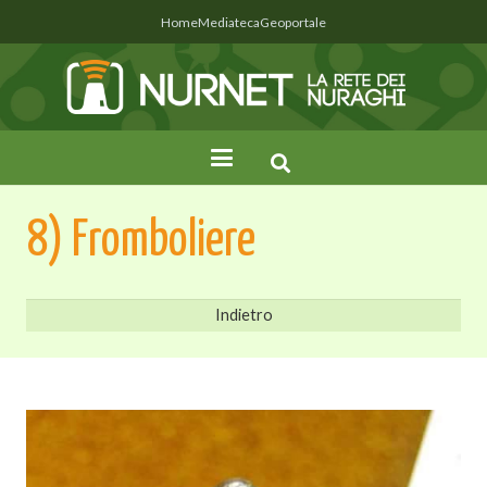
Home
Mediateca
Geoportale
8) Fromboliere