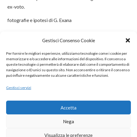
ex-voto.
fotografie e ipotesi di G. Exana
Comune:
Gestisci Consenso Cookie
Prov:
Autore:
Per fornire le migliori esperienze, utilizziamo tecnologie come i cookie per
memorizzare e/o accedere alle informazioni del dispositivo. Il consenso a
queste tecnologie ci permetterà di elaborare dati come il comportamento di
navigazione o ID unici su questo sito. Non acconsentire o ritirare il consenso
può influire negativamente su alcune caratteristiche e funzioni.
Gestisci servizi
© 2020 – 2025 Nurnet – La rete dei Nuraghi – webdesign:
antoniopalumbo.it
Accetta
Cookie Policy (UE)
Nega
Privacy Policy
Visualizza le preferenze