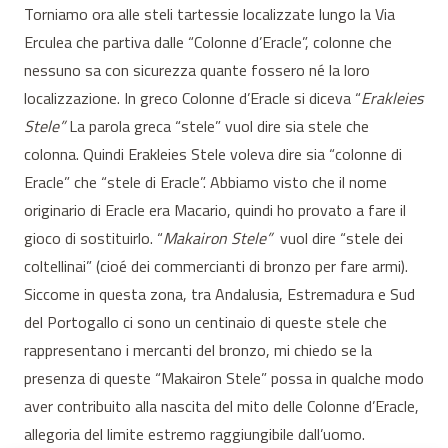
Torniamo ora alle steli tartessie localizzate lungo la Via
Erculea che partiva dalle “Colonne d’Eracle”, colonne che
nessuno sa con sicurezza quante fossero né la loro
localizzazione. In greco Colonne d’Eracle si diceva “
Erakleies
Stele”
La parola greca “stele” vuol dire sia stele che
colonna. Quindi Erakleies Stele voleva dire sia “colonne di
Eracle” che “stele di Eracle”. Abbiamo visto che il nome
originario di Eracle era Macario, quindi ho provato a fare il
gioco di sostituirlo. “
Makairon Stele”
vuol dire “stele dei
coltellinai” (cioé dei commercianti di bronzo per fare armi).
Siccome in questa zona, tra Andalusia, Estremadura e Sud
del Portogallo ci sono un centinaio di queste stele che
rappresentano i mercanti del bronzo, mi chiedo se la
presenza di queste “Makairon Stele” possa in qualche modo
aver contribuito alla nascita del mito delle Colonne d’Eracle,
allegoria del limite estremo raggiungibile dall’uomo.