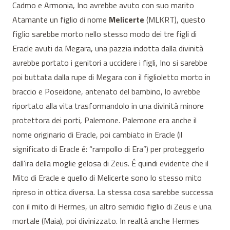
Cadmo e Armonia, Ino avrebbe avuto con suo marito
Atamante un figlio di nome
Melicerte
(MLKRT), questo
figlio sarebbe morto nello stesso modo dei tre figli di
Eracle avuti da Megara, una pazzia indotta dalla divinità
avrebbe portato i genitori a uccidere i figli, Ino si sarebbe
poi buttata dalla rupe di Megara con il figlioletto morto in
braccio e Poseidone, antenato del bambino, lo avrebbe
riportato alla vita trasformandolo in una divinità minore
protettora dei porti, Palemone. Palemone era anche il
nome originario di Eracle, poi cambiato in Eracle (il
significato di Eracle é: “rampollo di Era”) per proteggerlo
dall’ira della moglie gelosa di Zeus. É quindi evidente che il
Mito di Eracle e quello di Melicerte sono lo stesso mito
ripreso in ottica diversa. La stessa cosa sarebbe successa
con il mito di Hermes, un altro semidio figlio di Zeus e una
mortale (Maia), poi divinizzato. In realtà anche Hermes