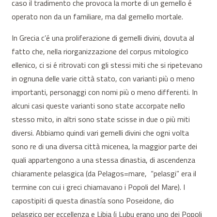
caso il tradimento che provoca la morte di un gemello é
operato non da un familiare, ma dal gemello mortale.
In Grecia c’é una proliferazione di gemelli divini, dovuta al
fatto che, nella riorganizzazione del corpus mitologico
ellenico, ci si é ritrovati con gli stessi miti che si ripetevano
in ognuna delle varie città stato, con varianti più o meno
importanti, personaggi con nomi più o meno differenti. In
alcuni casi queste varianti sono state accorpate nello
stesso mito, in altri sono state scisse in due o più miti
diversi. Abbiamo quindi vari gemelli divini che ogni volta
sono re di una diversa città micenea, la maggior parte dei
quali appartengono a una stessa dinastia, di ascendenza
chiaramente pelasgica (da Pelagos=mare, “pelasgi” era il
termine con cui i greci chiamavano i Popoli del Mare). I
capostipiti di questa dinastía sono Poseidone, dio
pelasgico per eccellenza e Libia (i Lubu erano uno dei Popoli