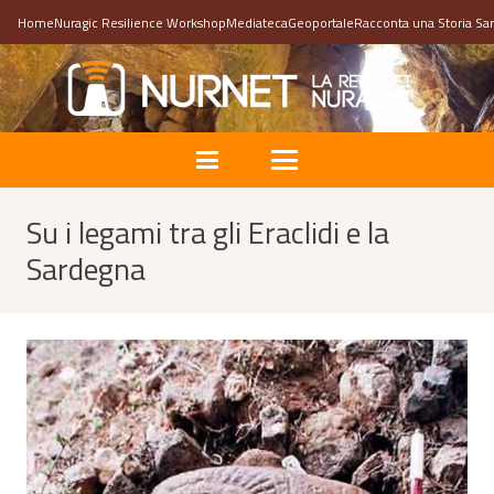
Home
Nuragic Resilience Workshop
Mediateca
Geoportale
Racconta una Storia Sa
Su i legami tra gli Eraclidi e la
Sardegna