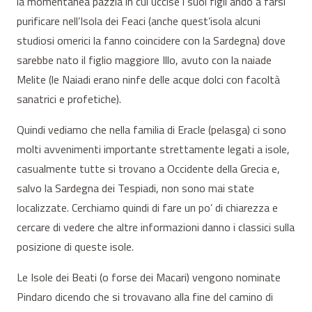
la momentanea pazzia in cui uccise i suoi figli andò a farsi
purificare nell’Isola dei Feaci (anche quest’isola alcuni
studiosi omerici la fanno coincidere con la Sardegna) dove
sarebbe nato il figlio maggiore Illo, avuto con la naiade
Melite (le Naiadi erano ninfe delle acque dolci con facoltà
sanatrici e profetiche).
Quindi vediamo che nella familia di Eracle (pelasga) ci sono
molti avvenimenti importante strettamente legati a isole,
casualmente tutte si trovano a Occidente della Grecia e,
salvo la Sardegna dei Tespiadi, non sono mai state
localizzate. Cerchiamo quindi di fare un po’ di chiarezza e
cercare di vedere che altre informazioni danno i classici sulla
posizione di queste isole.
Le Isole dei Beati (o forse dei Macari) vengono nominate
Pindaro dicendo che si trovavano alla fine del camino di