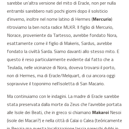
sarebbe un’altra versione del mito di Eracle, non per nulla
entrambi sarebbero nati pochi giorni dopo il solsticio
d’inverno, inoltre nel nome latino di Hermes (
Mercurio
)
ritroviamo la ben nota radice MLKR. Il figlio di Mercurio,
Norace, proveniente da Tartesso, avrebbe fondato Nora,
esattamente come il figlio di Makeris, Sardus, avrebbe
fondato la civiltà Sarda. Siamo davanti allo stesso mito. E
questo é reso particularmente evidente dal fatto che a
Teulada, nelle vicinanze di Nora, doveva trovarsi il porto,
non di Hermes, ma di Eracle/Melquart, di cui ancora oggi
sopravvive il toponimo nell’isoletta di San Macario.
Ma continuiamo con le indagini. La madre di Eracle sarebbe
stata preservata dalla morte da Zeus che l’avrebbe portata
alle Isole dei Beati, che in greco si chiamano
Makaroi
Nesoi
(isole dei Macari?) e nella città di Calai o Calea (teóricamente
in Beozia ma questa localizzazione lascia parecchi dubbi in