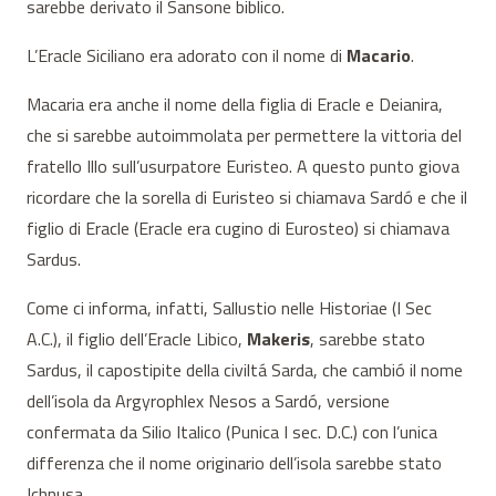
sarebbe derivato il Sansone biblico.
L’Eracle Siciliano era adorato con il nome di
Macario
.
Macaria era anche il nome della figlia di Eracle e Deianira,
che si sarebbe autoimmolata per permettere la vittoria del
fratello Illo sull’usurpatore Euristeo. A questo punto giova
ricordare che la sorella di Euristeo si chiamava Sardó e che il
figlio di Eracle (Eracle era cugino di Eurosteo) si chiamava
Sardus.
Come ci informa, infatti, Sallustio nelle Historiae (I Sec
A.C.), il figlio dell’Eracle Libico,
Makeris
, sarebbe stato
Sardus, il capostipite della civiltá Sarda, che cambió il nome
dell’isola da Argyrophlex Nesos a Sardó, versione
confermata da Silio Italico (Punica I sec. D.C.) con l’unica
differenza che il nome originario dell’isola sarebbe stato
Ichnusa.