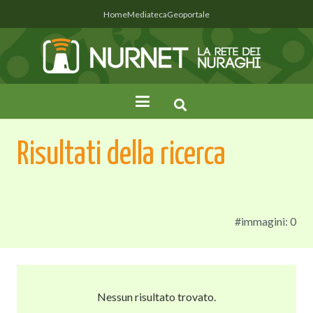
Home
Mediateca
Geoportale
Risultati della ricerca
#immagini: 0
Nessun risultato trovato.