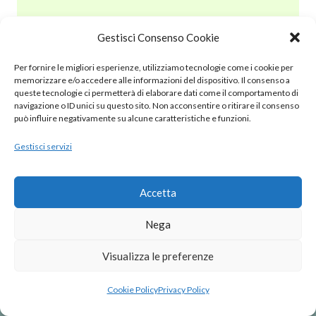
Gestisci Consenso Cookie
© 2020 – 2025 Nurnet – La rete dei Nuraghi – webdesign:
Per fornire le migliori esperienze, utilizziamo tecnologie come i cookie per
antoniopalumbo.it
memorizzare e/o accedere alle informazioni del dispositivo. Il consenso a
queste tecnologie ci permetterà di elaborare dati come il comportamento di
navigazione o ID unici su questo sito. Non acconsentire o ritirare il consenso
Cookie Policy (UE)
può influire negativamente su alcune caratteristiche e funzioni.
Gestisci servizi
Privacy Policy
Note Legali
Accetta
Nega
Visualizza le preferenze
Cookie Policy
Privacy Policy