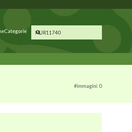
me
Categorie
#immagini: 0