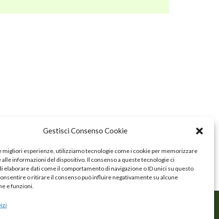
Gestisci Consenso Cookie
le migliori esperienze, utilizziamo tecnologie come i cookie per memorizzare
alle informazioni del dispositivo. Il consenso a queste tecnologie ci
i elaborare dati come il comportamento di navigazione o ID unici su questo
consentire o ritirare il consenso può influire negativamente su alcune
he e funzioni.
izi