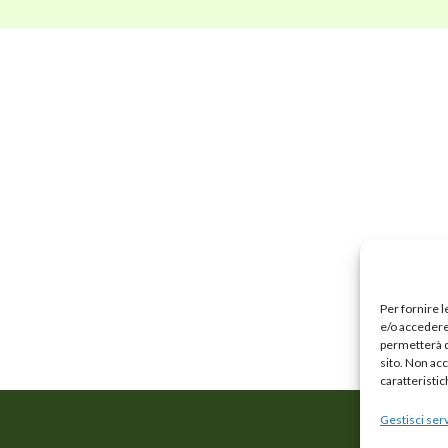
Per fornire 
e/o accedere 
permetterà d
sito. Non ac
caratteristic
Gestisci serv