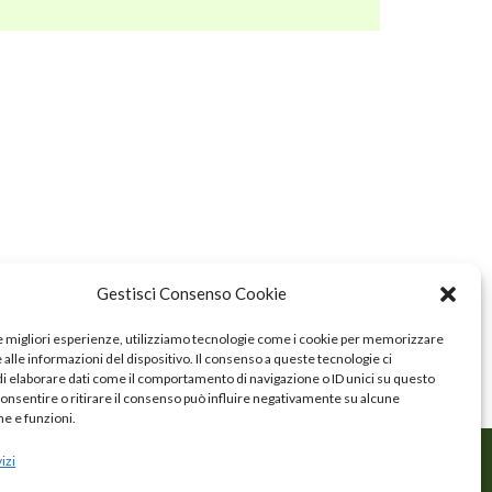
Gestisci Consenso Cookie
le migliori esperienze, utilizziamo tecnologie come i cookie per memorizzare
alle informazioni del dispositivo. Il consenso a queste tecnologie ci
i elaborare dati come il comportamento di navigazione o ID unici su questo
consentire o ritirare il consenso può influire negativamente su alcune
he e funzioni.
izi