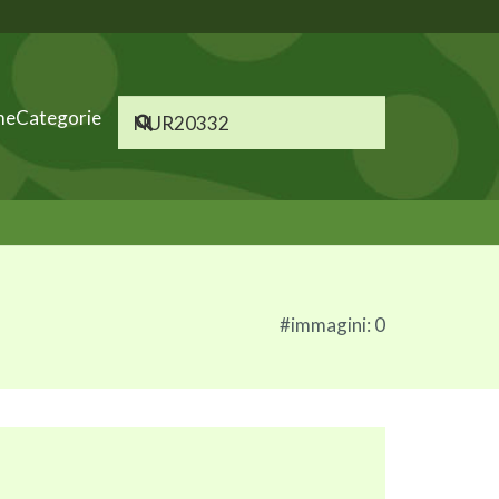
me
Categorie
#immagini: 0