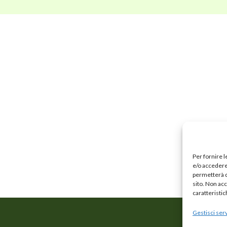
Per fornire 
e/o accedere 
permetterà d
sito. Non ac
caratteristic
Gestisci serv