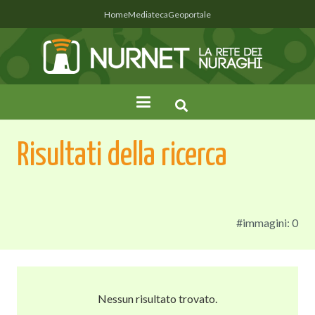
Home
Mediateca
Geoportale
Risultati della ricerca
#immagini: 0
Nessun risultato trovato.