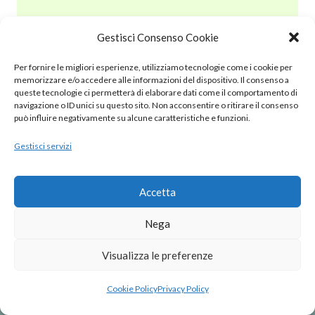
Gestisci Consenso Cookie
© 2020 – 2025 Nurnet – La rete dei Nuraghi – webdesign:
Per fornire le migliori esperienze, utilizziamo tecnologie come i cookie per
antoniopalumbo.it
memorizzare e/o accedere alle informazioni del dispositivo. Il consenso a
queste tecnologie ci permetterà di elaborare dati come il comportamento di
navigazione o ID unici su questo sito. Non acconsentire o ritirare il consenso
Cookie Policy (UE)
può influire negativamente su alcune caratteristiche e funzioni.
Gestisci servizi
Privacy Policy
Note Legali
Accetta
Nega
Visualizza le preferenze
Cookie Policy
Privacy Policy