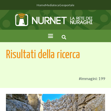
Home
Mediateca
Geoportale
Risultati della ricerca
#immagini: 199