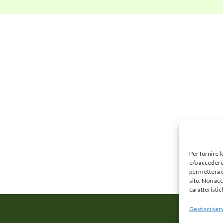
Per fornire 
e/o accedere 
permetterà d
sito. Non ac
caratteristic
Gestisci serv