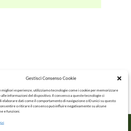
Gestisci Consenso Cookie
le migliori esperienze, utilizziamo tecnologie come i cookie per memorizzare
alle informazioni del dispositivo. Il consenso a queste tecnologie ci
i elaborare dati come il comportamento di navigazione o ID unici su questo
consentire o ritirare il consenso può influire negativamente su alcune
he e funzioni.
izi