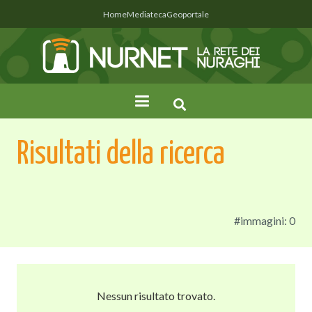
Home
Mediateca
Geoportale
Risultati della ricerca
#immagini: 0
Nessun risultato trovato.