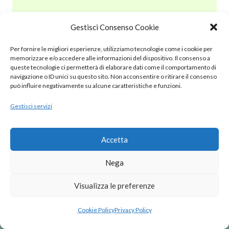
Gestisci Consenso Cookie
© 2020 – 2025 Nurnet – La rete dei Nuraghi – webdesign:
Per fornire le migliori esperienze, utilizziamo tecnologie come i cookie per
antoniopalumbo.it
memorizzare e/o accedere alle informazioni del dispositivo. Il consenso a
queste tecnologie ci permetterà di elaborare dati come il comportamento di
navigazione o ID unici su questo sito. Non acconsentire o ritirare il consenso
Cookie Policy (UE)
può influire negativamente su alcune caratteristiche e funzioni.
Gestisci servizi
Privacy Policy
Note Legali
Accetta
Nega
Visualizza le preferenze
Cookie Policy
Privacy Policy