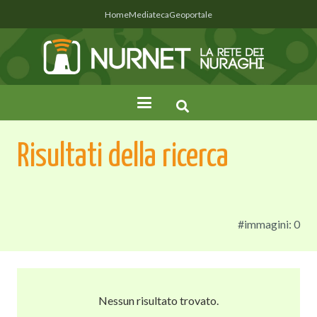
Home
Mediateca
Geoportale
Risultati della ricerca
#immagini: 0
Nessun risultato trovato.