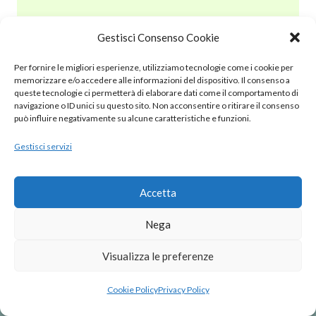
Gestisci Consenso Cookie
© 2020 – 2025 Nurnet – La rete dei Nuraghi – webdesign:
Per fornire le migliori esperienze, utilizziamo tecnologie come i cookie per
antoniopalumbo.it
memorizzare e/o accedere alle informazioni del dispositivo. Il consenso a
queste tecnologie ci permetterà di elaborare dati come il comportamento di
navigazione o ID unici su questo sito. Non acconsentire o ritirare il consenso
Cookie Policy (UE)
può influire negativamente su alcune caratteristiche e funzioni.
Gestisci servizi
Privacy Policy
Note Legali
Accetta
Nega
Visualizza le preferenze
Cookie Policy
Privacy Policy