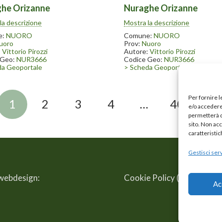
he Orizanne
Nuraghe Orizanne
ghe Orizanne è posto a fianco
Il nuraghe Orizanne è posto a f
la descrizione
Mostra la descrizione
trada da Nuoro per Bitti. Come
della strada da Nuoro per Bitti.
uraghi è presente una grande
altri nuraghi è presente una gr
e:
NUORO
Comune:
NUORO
all’interno della tholos franata
quercia all’interno della tholos 
uoro
Prov:
Nuoro
:
Vittorio Pirozzi
Autore:
Vittorio Pirozzi
 Geo:
NUR3666
Codice Geo:
NUR3666
da Geoportale
> Scheda Geoportale
Per fornire 
1
2
3
4
…
40
e/o accedere 
permetterà d
sito. Non ac
caratteristic
Gestisci serv
 webdesign:
Cookie Policy (UE)
Priv
Ac