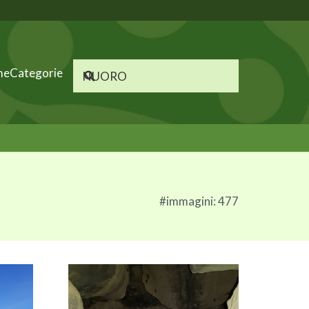
me
Categorie
#immagini: 477