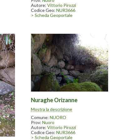
Prov:
Nuoro
Autore:
Vittorio Pirozzi
Codice Geo:
NUR3666
> Scheda Geoportale
Nuraghe Orizanne
Il nuraghe Orizanne è posto a fianco
Mostra la descrizione
della strada da Nuoro per Bitti. Come
altri nuraghi è presente una grande
Comune:
NUORO
quercia all’interno della tholos franata
Prov:
Nuoro
Autore:
Vittorio Pirozzi
Codice Geo:
NUR3666
> Scheda Geoportale