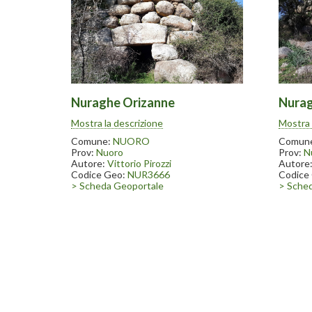
Nuraghe Orizanne
Nurag
Il nuraghe Orizanne è posto a fianco
Il nura
Mostra la descrizione
Mostra 
della strada da Nuoro per Bitti. Come
della s
altri nuraghi è presente una grande
altri n
Comune:
NUORO
Comun
quercia all’interno della tholos franata
quercia 
Prov:
Nuoro
Prov:
N
Autore:
Vittorio Pirozzi
Autore
Codice Geo:
NUR3666
Codice
> Scheda Geoportale
> Sche