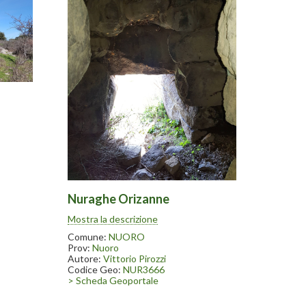
ianco
 Come
ande
franata
Nuraghe Orizanne
Il nuraghe Orizanne è posto a fianco
Mostra la descrizione
della strada da Nuoro per Bitti. Come
altri nuraghi è presente una grande
Comune:
NUORO
quercia all’interno della tholos franata
Prov:
Nuoro
Autore:
Vittorio Pirozzi
Codice Geo:
NUR3666
> Scheda Geoportale