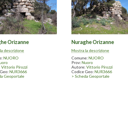
he Orizanne
Nuraghe Orizanne
ghe Orizanne è posto a fianco
Il nuraghe Orizanne è posto a f
la descrizione
Mostra la descrizione
trada da Nuoro per Bitti. Come
della strada da Nuoro per Bitti.
uraghi è presente una grande
altri nuraghi è presente una gr
e:
NUORO
Comune:
NUORO
all’interno della tholos franata
quercia all’interno della tholos 
uoro
Prov:
Nuoro
:
Vittorio Pirozzi
Autore:
Vittorio Pirozzi
 Geo:
NUR3666
Codice Geo:
NUR3666
da Geoportale
> Scheda Geoportale