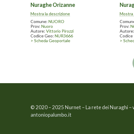
Nuraghe Orizanne
Nurag
Il nuraghe Orizanne è posto a fianco
Il nura
Mostra la descrizione
Mostra 
della strada da Nuoro per Bitti. Come
della s
altri nuraghi è presente una grande
altri n
Comune:
NUORO
Comun
quercia all’interno della tholos franata
quercia 
Prov:
Nuoro
Prov:
N
Autore:
Vittorio Pirozzi
Autore
Codice Geo:
NUR3666
Codice
> Scheda Geoportale
> Sche
© 2020 – 2025 Nurnet – La rete dei Nuraghi –
antoniopalumbo.it