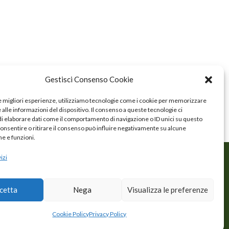
ianco
 Come
ande
franata
Gestisci Consenso Cookie
le migliori esperienze, utilizziamo tecnologie come i cookie per memorizzare
alle informazioni del dispositivo. Il consenso a queste tecnologie ci
i elaborare dati come il comportamento di navigazione o ID unici su questo
consentire o ritirare il consenso può influire negativamente su alcune
he e funzioni.
izi
acy Policy
Note Legali
cetta
Nega
Visualizza le preferenze
Cookie Policy
Privacy Policy