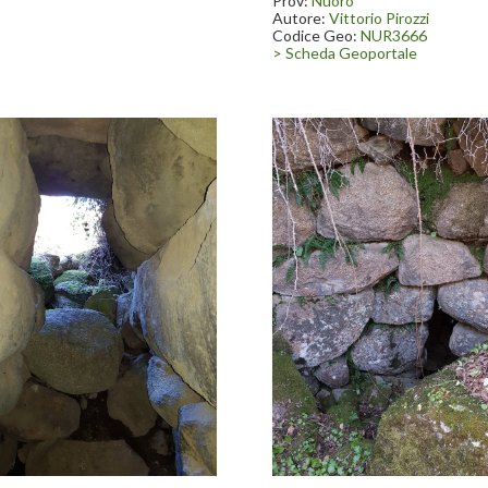
Prov:
Nuoro
Autore:
Vittorio Pirozzi
Codice Geo:
NUR3666
> Scheda Geoportale