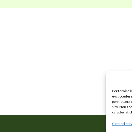
Per fornire 
e/o accedere 
permetterà d
sito. Non ac
caratteristic
Gestisci serv