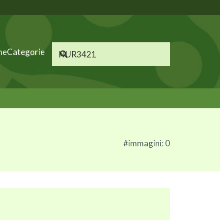
me
Categorie
#immagini: 0