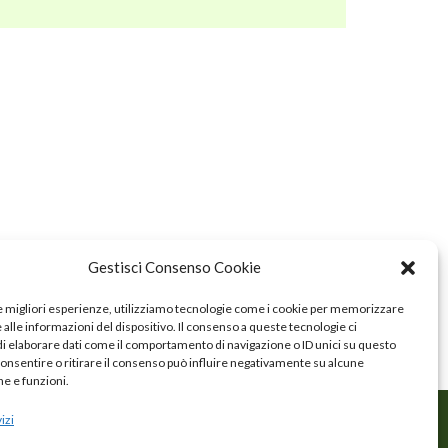
Gestisci Consenso Cookie
le migliori esperienze, utilizziamo tecnologie come i cookie per memorizzare
alle informazioni del dispositivo. Il consenso a queste tecnologie ci
i elaborare dati come il comportamento di navigazione o ID unici su questo
consentire o ritirare il consenso può influire negativamente su alcune
he e funzioni.
izi