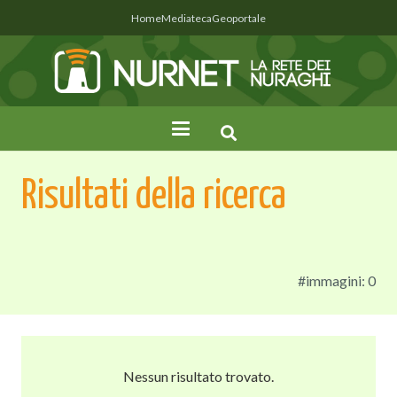
Home
Mediateca
Geoportale
Risultati della ricerca
#immagini: 0
Nessun risultato trovato.