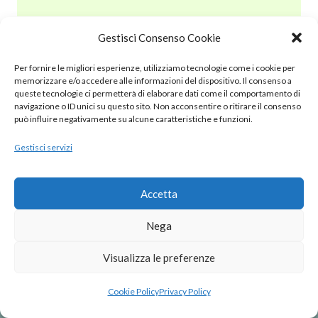
Gestisci Consenso Cookie
© 2020 – 2025 Nurnet – La rete dei Nuraghi – webdesign:
Per fornire le migliori esperienze, utilizziamo tecnologie come i cookie per
antoniopalumbo.it
memorizzare e/o accedere alle informazioni del dispositivo. Il consenso a
queste tecnologie ci permetterà di elaborare dati come il comportamento di
navigazione o ID unici su questo sito. Non acconsentire o ritirare il consenso
Cookie Policy (UE)
può influire negativamente su alcune caratteristiche e funzioni.
Gestisci servizi
Privacy Policy
Note Legali
Accetta
Nega
Visualizza le preferenze
Cookie Policy
Privacy Policy