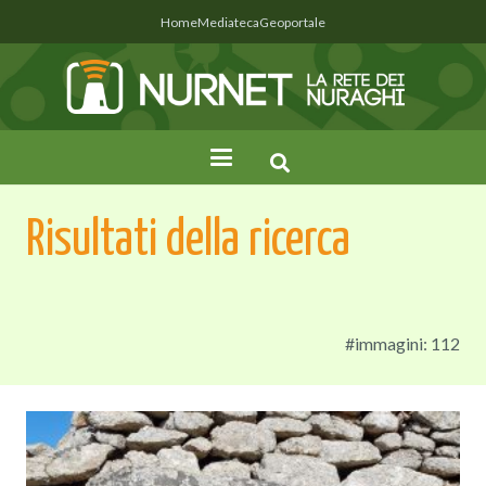
Home
Mediateca
Geoportale
Risultati della ricerca
#immagini: 112