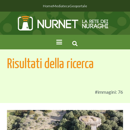
Home
Mediateca
Geoportale
Risultati della ricerca
#immagini: 76