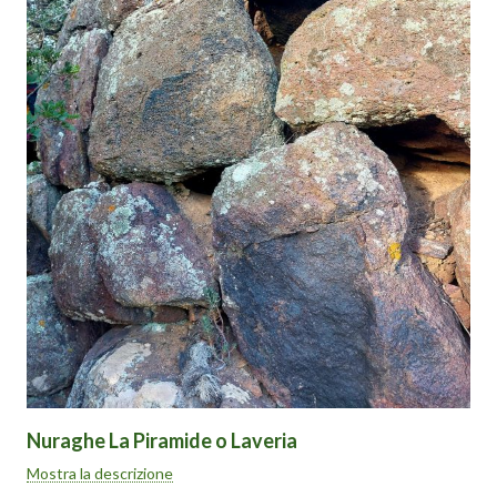
Nuraghe La Piramide o Laveria
Il nuraghe Laveria è un monotorre ubicato sulla sommità di una
Mostra la descrizione
piccola collina posta a ridosso della recinzione della Laveria; la