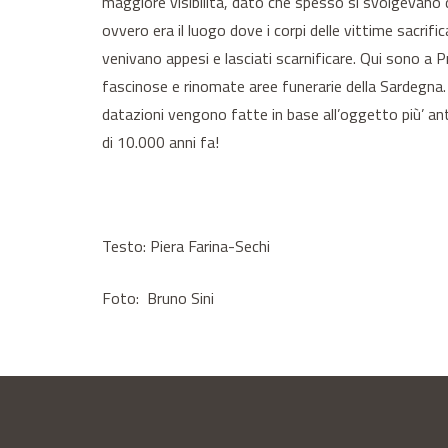
maggiore visibilità, dato che spesso si svolgevano de
ovvero era il luogo dove i corpi delle vittime sacrifi
venivano appesi e lasciati scarnificare. Qui sono a P
fascinose e rinomate aree funerarie della Sardegna. L
datazioni vengono fatte in base all’oggetto più’ an
di 10.000 anni fa!
Testo: Piera Farina-Sechi
Foto: Bruno Sini