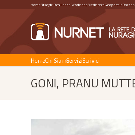
Home
Nuragic Resilience Workshop
Mediateca
Geoportale
Raccont
Home
Chi Siamo
Servizi
Scrivici
GONI, PRANU MUTTE