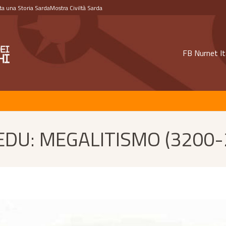
a una Storia Sarda
Mostra Civiltà Sarda
FB Nurnet It
DU: MEGALITISMO (3200-2