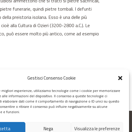
udiosi ammettono che si tratti si pietre sacrificali,
pietre funerarie, quindi pietre tombali. I defunti
della preistoria isolana. Esso è una delle più
cioè alla Cultura di Ozieri (3200-2800 a.C.). Le
tico, può essere molto più antico, come ad esempio
Gestisci Consenso Cookie
le migliori esperienze, utilizziamo tecnologie come i cookie per memorizzare
 alle informazioni del dispositivo. Il consenso a queste tecnologie ci
i elaborare dati come il comportamento di navigazione o ID unici su questo
consentire o ritirare il consenso può influire negativamente su alcune
he e funzioni.
cetta
Nega
Visualizza le preferenze