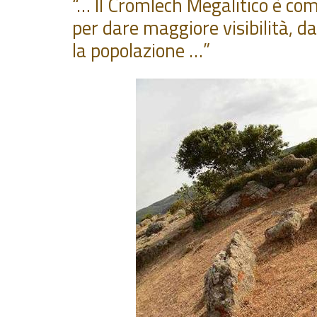
“… Il Cromlech Megalitico è com
per dare maggiore visibilità, d
la popolazione …”