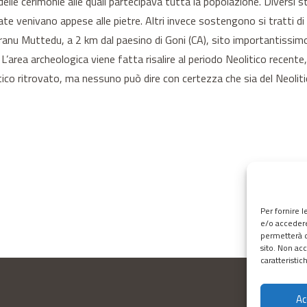
lle cerimonie alle quali partecipava tutta la popolazione. Diversi st
cate venivano appese alle pietre. Altri invece sostengono si tratti di 
ranu Muttedu, a 2 km dal paesino di Goni (CA), sito importantissimo 
’area archeologica viene fatta risalire al periodo Neolitico recente, 
tico ritrovato, ma nessuno può dire con certezza che sia del Neoli
Per fornire 
e/o accedere
permetterà d
sito. Non ac
caratteristic
Ac