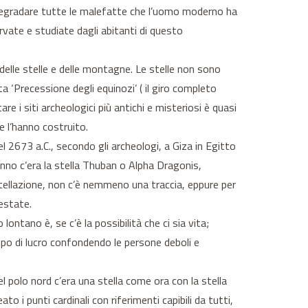
iodegradare tutte le malefatte che l’uomo moderno ha
vate e studiate dagli abitanti di questo
delle stelle e delle montagne. Le stelle non sono
a ‘Precessione degli equinozi’ ( il giro completo
e i siti archeologici più antichi e misteriosi è quasi
e l’hanno costruito.
 2673 a.C., secondo gli archeologi, a Giza in Egitto
’anno c’era la stella Thuban o Alpha Dragonis,
ostellazione, non c’è nemmeno una traccia, eppure per
’estate.
ontano è, se c’è la possibilità che ci sia vita;
opo di lucro confondendo le persone deboli e
l polo nord c’era una stella come ora con la stella
o i punti cardinali con riferimenti capibili da tutti,