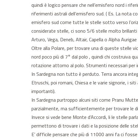
quindi è logico pensare che nell’emisfero nord i rifer
riferimenti astrali dell’emisfero sud. ( Es. La nota cos
emisfero sud come tutte le stelle sotto verso l’oriz
considerate stelle, ci sono 5/6 stelle molto brillan
Arturo, Vega, Deneb, Altair, Capella o Alpha Aurigae e
Oltre alla Polare, per trovare una di queste stelle v
nord poco più di 7° dal polo , quindi chi costruiva qu
rotazione attorno al polo. Strumenti necessari per indi
In Sardegna non tutto è perduto. Terra ancora integra
Etruschi, poi romani, Chiesa e le varie signorie, i s
importanti).
In Sardegna purtroppo alcuni siti come Pranu Mutted
parzialmente, ma sufficientemente per trovare le dire
Invece si vede bene Monte d’Accordi, li le stelle par
permettono di trovare i dati e la posizione delle ste
E’ difficile pensare che più di 11000 anni fa ci fosse