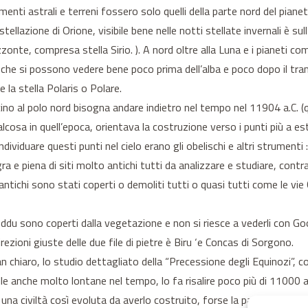
imenti astrali e terreni fossero solo quelli della parte nord del pian
tellazione di Orione, visibile bene nelle notti stellate invernali è sul
zonte, compresa stella Sirio. ). A nord oltre alla Luna e i pianeti 
ti che si possono vedere bene poco prima dell’alba e poco dopo il tra
 la stella Polaris o Polare.
icino al polo nord bisogna andare indietro nel tempo nel 11904 a.C. 
alcosa in quell’epoca, orientava la costruzione verso i punti più a est
viduare questi punti nel cielo erano gli obelischi e altri strumenti : 
 e piena di siti molto antichi tutti da analizzare e studiare, contrar
iti antichi sono stati coperti o demoliti tutti o quasi tutti come l
du sono coperti dalla vegetazione e non si riesce a vederli con Goog
zioni giuste delle due file di pietre è Biru ‘e Concas di Sorgono.
lan chiaro, lo studio dettagliato della “Precessione degli Equinozi”,
lle anche molto lontane nel tempo, lo fa risalire poco più di 11000 a
 una civiltà così evoluta da averlo costruito, forse la parola giusta 