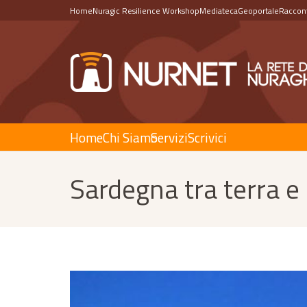
Home
Nuragic Resilience Workshop
Mediateca
Geoportale
Raccont
Home
Chi Siamo
Servizi
Scrivici
Sardegna tra terra e 