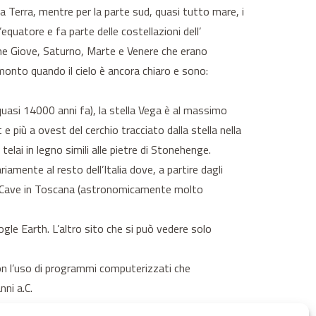
eta Terra, mentre per la parte sud, quasi tutto mare, i
l’equatore e fa parte delle costellazioni dell’
come Giove, Saturno, Marte e Venere che erano
monto quando il cielo è ancora chiaro e sono:
(quasi 14000 anni fa), la stella Vega è al massimo
 e più a ovest del cerchio tracciato dalla stella nella
telai in legno simili alle pietre di Stonehenge.
iamente al resto dell’Italia dove, a partire dagli
e vie Cave in Toscana (astronomicamente molto
le Earth. L’altro sito che si può vedere solo
 con l’uso di programmi computerizzati che
nni a.C.
è intelligente, perché dai dati emersi dallo studio