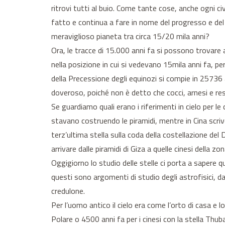
ritrovi tutti al buio. Come tante cose, anche ogni 
fatto e continua a fare in nome del progresso e del
meraviglioso pianeta tra circa 15/20 mila anni?
Ora, le tracce di 15.000 anni fa si possono trovare 
nella posizione in cui si vedevano 15mila anni fa, pe
della Precessione degli equinozi si compie in 25736 an
doveroso, poiché non è detto che cocci, arnesi e res
Se guardiamo quali erano i riferimenti in cielo per 
stavano costruendo le piramidi, mentre in Cina scrive
terz’ultima stella sulla coda della costellazione del
arrivare dalle piramidi di Giza a quelle cinesi della zo
Oggigiorno lo studio delle stelle ci porta a sapere qu
questi sono argomenti di studio degli astrofisici, d
credulone.
Per l’uomo antico il cielo era come l’orto di casa e
Polare o 4500 anni fa per i cinesi con la stella Thuba