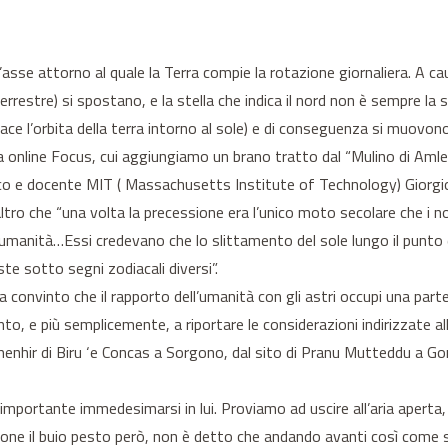
asse attorno al quale la Terra compie la rotazione giornaliera. A ca
terrestre) si spostano, e la stella che indica il nord non è sempre la
iace l’orbita della terra intorno al sole) e di conseguenza si muovono
ta online Focus, cui aggiungiamo un brano tratto dal “Mulino di Amle
fisico e docente MIT ( Massachusetts Institute of Technology) Giorgio 
’altro che “una volta la precessione era l’unico moto secolare che 
a umanità…Essi credevano che lo slittamento del sole lungo il punto 
e sotto segni zodiacali diversi”.
 convinto che il rapporto dell’umanità con gli astri occupi una part
to, e più semplicemente, a riportare le considerazioni indirizzate a
enhir di Biru ‘e Concas a Sorgono, dal sito di Pranu Mutteddu a Goni
 importante immedesimarsi in lui. Proviamo ad uscire all’aria aperta,
one il buio pesto però, non è detto che andando avanti così come s