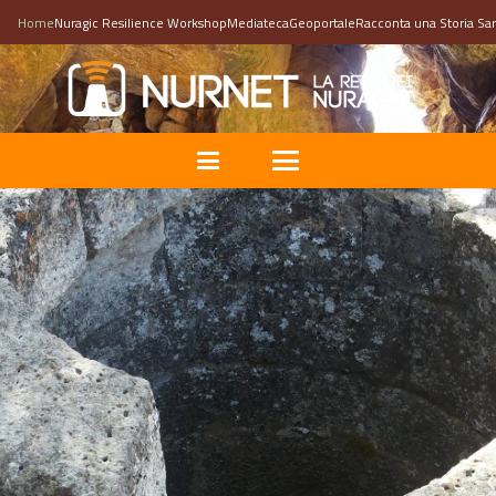
Home
Nuragic Resilience Workshop
Mediateca
Geoportale
Racconta una Storia Sa