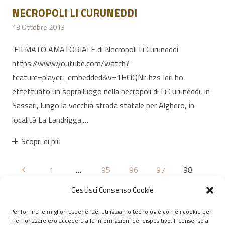
NECROPOLI LI CURUNEDDI
13 Ottobre 2013
FILMATO AMATORIALE di Necropoli Li Curuneddi
https://www.youtube.com/watch?
feature=player_embedded&v=1HCiQNr-hzs Ieri ho
effettuato un sopralluogo nella necropoli di Li Curuneddi, in
Sassari, lungo la vecchia strada statale per Alghero, in
località La Landrigga.…
Scopri di più
1
…
95
96
97
98
99
100
101
102
Gestisci Consenso Cookie
Per fornire le migliori esperienze, utilizziamo tecnologie come i cookie per
memorizzare e/o accedere alle informazioni del dispositivo. Il consenso a