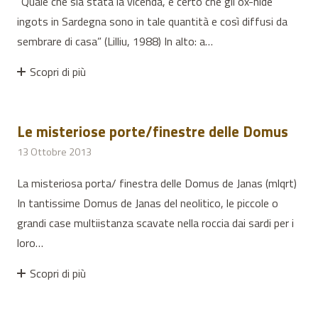
“Quale che sia stata la vicenda, è certo che gli ox-hide
ingots in Sardegna sono in tale quantità e così diffusi da
sembrare di casa” (Lilliu, 1988) In alto: a…
Scopri di più
Le misteriose porte/finestre delle Domus
13 Ottobre 2013
La misteriosa porta/ finestra delle Domus de Janas (mlqrt)
In tantissime Domus de Janas del neolitico, le piccole o
grandi case multiistanza scavate nella roccia dai sardi per i
loro…
Scopri di più