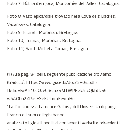
Foto 7) Bòbila d’en Joca, Montornès del Vallès, Catalogna.
Foto 8) vaso epicardiale trovato nella Cova dels Lladres,
Vacarisses, Catalogna.
Foto 9) Er.Grah, Morbihan, Bretagna.
Foto 10) Tumiac, Morbihan, Bretagna.
Foto 11) Saint-Michel a Carnac, Bretagna.
(1) Alla pag. 84 della seguente pubblicazione troviamo
(traduco): https://www.gia.edu/doc/SP04.pdf?
fbclid=IwAR1CsC0vCJ8qn3SMTWPFvkZncQkfdDS6-
w5AObu2XRusEXeEULnmEeymHuU
“La Dottoressa Laurence Galoisy dell’Università di parigi,
Francia e I suoi colleghi hanno
analizzato i gioielli neolitici contenenti variscite privenienti