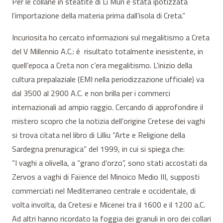
Per le collane in steatite di Li Muri è stata ipotizzata
l’importazione della materia prima dall’isola di Creta.”
Incuriosita ho cercato informazioni sul megalitismo a Creta
del V Millennio A.C.: é risultato totalmente inesistente, in
quell’epoca a Creta non c’era megalitismo. L’inizio della
cultura prepalaziale (EMI nella periodizzazione ufficiale) va
dal 3500 al 2900 A.C. e non brilla per i commerci
internazionali ad ampio raggio. Cercando di approfondire il
mistero scopro che la notizia dell’origine Cretese dei vaghi
si trova citata nel libro di Lilliu “Arte e Religione della
Sardegna prenuragica” del 1999, in cui si spiega che:
“I vaghi a olivella, a “grano d’orzo”, sono stati accostati da
Zervos a vaghi di Faïence del Minoico Medio III, supposti
commerciati nel Mediterraneo centrale e occidentale, di
volta involta, da Cretesi e Micenei tra il 1600 e il 1200 a.C.
Ad altri hanno ricordato la foggia dei granuli in oro dei collari