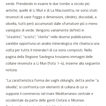
verde. Prendendo in esame le due tombe a circolo piú
antiche, quelle di Li Muri e di La Macciunitta, ne sono stati
rinvenuti di varie fogge e dimensioni, cilindrici, discoidali, a
olivella, tutti peró accumunati dalle sfumature piú o meno
variegate di verde. Vengono variamente definiti in
“steatite”, “scisto”, “clorite” nelle diverse pubblicazioni,
sarebbe opportuna un analisi mineralogica che chiarisca una
volta per tutte il minerale/i di cui sono composti. Nella
pagina della Regione Sardegna troviamo immagini delle
collane rinvenute a Li Muri (foto 1-4), insieme alla seguente
notizia:
“La caratteristica forma dei vaghi oblunghi, detta anche “a
olivella”, si confronta con elementi di collana di cui si
suppone il commercio nel mare Mediterraneo centrale e
occidentale da parte delle genti Cretesi e Micenee.