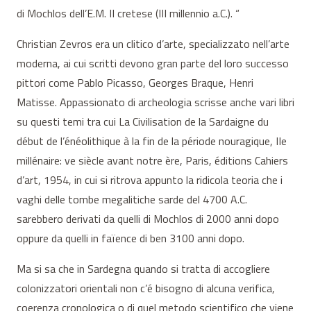
di Mochlos dell’E.M. II cretese (III millennio a.C.). “
Christian Zevros era un clitico d’arte, specializzato nell’arte
moderna, ai cui scritti devono gran parte del loro successo
pittori come Pablo Picasso, Georges Braque, Henri
Matisse. Appassionato di archeologia scrisse anche vari libri
su questi temi tra cui La Civilisation de la Sardaigne du
début de l’énéolithique à la fin de la période nouragique, IIe
millénaire: ve siècle avant notre ère, Paris, éditions Cahiers
d’art, 1954, in cui si ritrova appunto la ridicola teoria che i
vaghi delle tombe megalitiche sarde del 4700 A.C.
sarebbero derivati da quelli di Mochlos di 2000 anni dopo
oppure da quelli in faïence di ben 3100 anni dopo.
Ma si sa che in Sardegna quando si tratta di accogliere
colonizzatori orientali non c’é bisogno di alcuna verifica,
coerenza cronologica o di quel metodo scientifico che viene