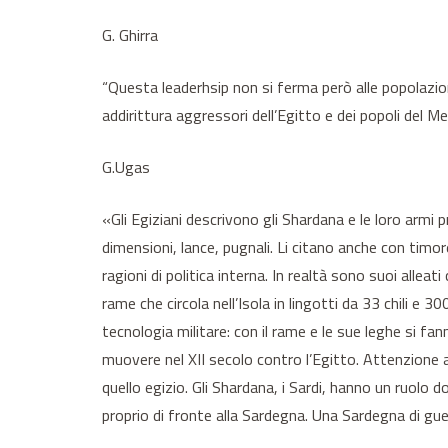
G. Ghirra
“Questa leaderhsip non si ferma però alle popolazioni 
addirittura aggressori dell’Egitto e dei popoli del Me
G.Ugas
«Gli Egiziani descrivono gli Shardana e le loro armi 
dimensioni, lance, pugnali. Li citano anche con timo
ragioni di politica interna. In realtà sono suoi alleat
rame che circola nell’Isola in lingotti da 33 chili 
tecnologia militare: con il rame e le sue leghe si f
muovere nel XII secolo contro l’Egitto. Attenzione al
quello egizio. Gli Shardana, i Sardi, hanno un ruolo 
proprio di fronte alla Sardegna. Una Sardegna di guer