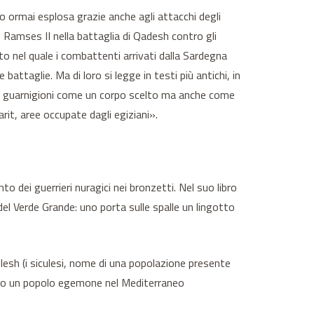
ero ormai esplosa grazie anche agli attacchi degli
ne Ramses II nella battaglia di Qadesh contro gli
to nel quale i combattenti arrivati dalla Sardegna
attaglie. Ma di loro si legge in testi più antichi, in
nelle guarnigioni come un corpo scelto ma anche come
garit, aree occupate dagli egiziani».
to dei guerrieri nuragici nei bronzetti. Nel suo libro
del Verde Grande: uno porta sulle spalle un lingotto
lesh (i siculesi, nome di una popolazione presente
 sono un popolo egemone nel Mediterraneo