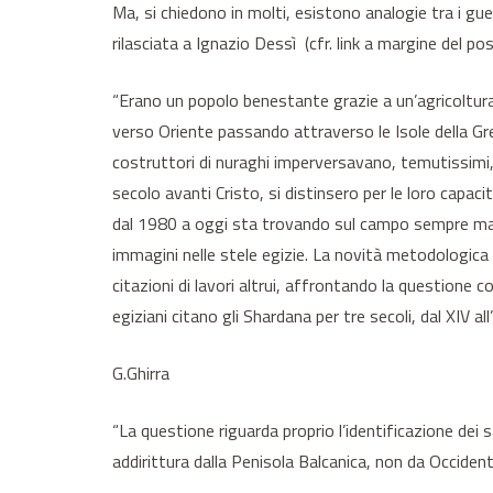
Ma, si chiedono in molti, esistono analogie tra i gu
rilasciata a Ignazio Dessì (cfr. link a margine del p
“Erano un popolo benestante grazie a un’agricoltura 
verso Oriente passando attraverso le Isole della Grecia
costruttori di nuraghi imperversavano, temutissimi, n
secolo avanti Cristo, si distinsero per le loro capaci
dal 1980 a oggi sta trovando sul campo sempre maggio
immagini nelle stele egizie. La novità metodologica 
citazioni di lavori altrui, affrontando la questione 
egiziani citano gli Shardana per tre secoli, dal XIV a
G.Ghirra
“La questione riguarda proprio l’identificazione dei s
addirittura dalla Penisola Balcanica, non da Occident