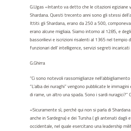
G.Ugas «Intanto va detto che le citazioni egiziane van
Shardana. Questi trecento anni sono gli stessi dell’a
Ittiti: gli Shardana, erano da 250 a 500, componevan
erano alcune migliaia. Siamo intorno al 1285, e degli
bassorilievi e iscrizioni risalenti al 1365 nel temp
funzionari dell’ intelligence, servizi segreti incarica
G.Ghirra
“Ci sono notevoli rassomiglianze nell’abbigliamento de
“L’alba dei nuraghi” vengono pubblicate le immagini e
di rame, un altro una spada. Sono i sardi nuragici?”
«Sicuramente sì, perché qui non si parla di Shardana
anche in Sardegna) e dei Tursha ( gli antenati dagl
occidentale, nel quale esercitano una leadership mili