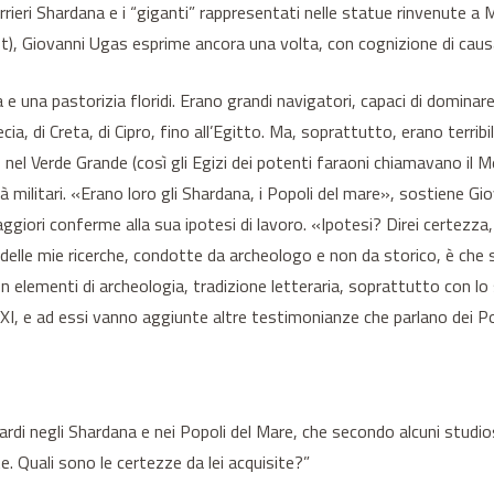
errieri Shardana e i “giganti” rappresentati nelle statue rinvenute a
ost), Giovanni Ugas esprime ancora una volta, con cognizione di causa
e una pastorizia floridi. Erano grandi navigatori, capaci di dominare
, di Creta, di Cipro, fino all’Egitto. Ma, soprattutto, erano terribili
el Verde Grande (così gli Egizi dei potenti faraoni chiamavano il Med
tà militari. «Erano loro gli Shardana, i Popoli del mare», sostiene Gi
ri conferme alla sua ipotesi di lavoro. «Ipotesi? Direi certezza, gra
delle mie ricerche, condotte da archeologo e non da storico, è che 
con elementi di archeologia, tradizione letteraria, soprattutto con lo
ll’XI, e ad essi vanno aggiunte altre testimonianze che parlano dei Po
ardi negli Shardana e nei Popoli del Mare, che secondo alcuni studiosi
e. Quali sono le certezze da lei acquisite?”