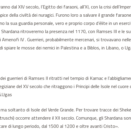
no dal XIV secolo, l’Egitto dei faraoni, all’XI, con la crisi dell’Imp
pice della civiltà dei nuragici. Furono loro a salvare il grande farao
o la sua guardia personale, vero e proprio corpo d’élite in un eserci
 Shardana ritroveremo la presenza nel 1170, con Ramses III e le sue b
io di Amenofi IV . Guerrieri, probabilmente mercenari, si trovavano 
ti di spiare le mosse dei nemici in Palestina e a Biblos, in Libano, o U
i guerrieri di Ramses II ritratti nel tempio di Karnac e l’abbigliamen
giziane del XV secolo che ritraggono i Principi delle Isole nel cuore 
 G.Ugas
 ma soltanto di Isole del Verde Grande. Per trovare tracce dei Sheke
i etruschi) occorre attendere il XII secolo. Comunque, gli Shardana
tare di lungo periodo, dal 1500 al 1200 e oltre avanti Cristo».