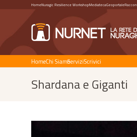
Home
Nuragic Resilience Workshop
Mediateca
Geoportale
Raccont
Home
Chi Siamo
Servizi
Scrivici
Shardana e Giganti