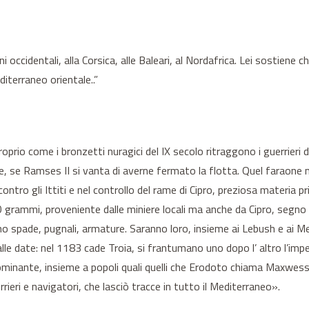
occidentali, alla Corsica, alle Baleari, al Nordafrica. Lei sostiene ch
diterraneo orientale..”
proprio come i bronzetti nuragici del IX secolo ritraggono i guerrier
re, se Ramses II si vanta di averne fermato la flotta. Quel faraone n
i contro gli Ittiti e nel controllo del rame di Cipro, preziosa materia 
e 300 grammi, proveniente dalle miniere locali ma anche da Cipro, seg
anno spade, pugnali, armature. Saranno loro, insieme ai Lebush e ai 
le date: nel 1183 cade Troia, si frantumano uno dopo l’ altro l’impe
dominante, insieme a popoli quali quelli che Erodoto chiama Maxwess, 
rieri e navigatori, che lasciò tracce in tutto il Mediterraneo».