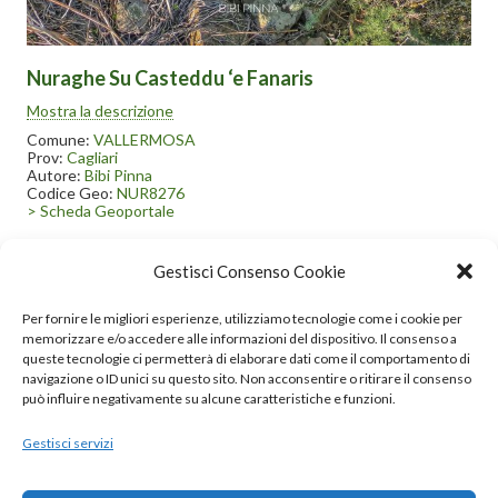
Nuraghe Su Casteddu ‘e Fanaris
Il nuraghe, risalente alla tarda età del bronzo e ai confini dei
Mostra la descrizione
territori di Vallermosa e Decimoputzu, è del tipo complesso,
costituito da una torre centrale alla quale vennero
Comune:
VALLERMOSA
successivamente addossate altre otto torri fino a formare un
Prov:
Cagliari
bastione. Il bastione è circondato da una muraglia megalitica
Autore:
Bibi Pinna
dotata di cinque torri munite di feritoie. Per la sua costruzione
Codice Geo:
NUR8276
vennero utilizzati principalmente massi in granito, materiale
> Scheda Geoportale
reperibile sul posto.
Gestisci Consenso Cookie
1
2
3
4
…
7
Per fornire le migliori esperienze, utilizziamo tecnologie come i cookie per
memorizzare e/o accedere alle informazioni del dispositivo. Il consenso a
queste tecnologie ci permetterà di elaborare dati come il comportamento di
navigazione o ID unici su questo sito. Non acconsentire o ritirare il consenso
può influire negativamente su alcune caratteristiche e funzioni.
Gestisci servizi
© 2020 – 2025 Nurnet – La rete dei Nuraghi – webdesign:
antoniopalumbo.it