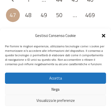
47
48
49
50
…
469
Gestisci Consenso Cookie
Per fornire le migliori esperienze, utilizziamo tecnologie come i cookie per
memorizzare e/o accedere alle informazioni del dispositivo. Il consenso a
© 2020 – 2026 Nurnet – La rete dei Nuraghi – webdesign:
queste tecnologie ci permetterà di elaborare dati come il comportamento
di navigazione o ID unici su questo sito. Non acconsentire o ritirare il
antoniopalumbo.it
consenso può influire negativamente su alcune caratteristiche e funzioni.
Home
Accetta
Chi Siamo
Nega
Servizi
Visualizza le preferenze