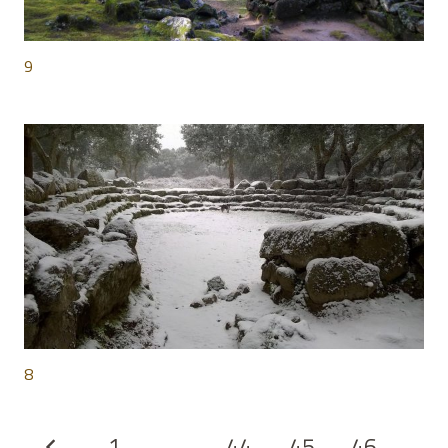
9
8
1
…
44
45
46