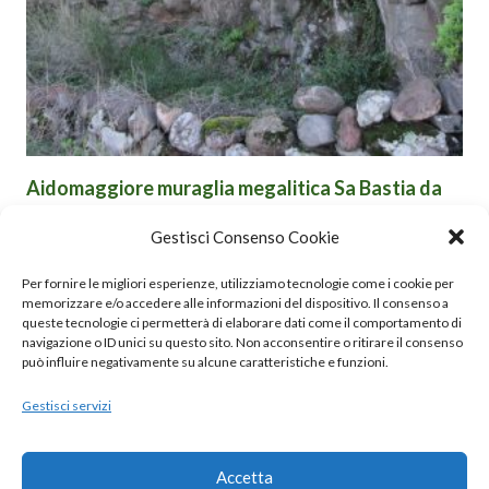
Aidomaggiore muraglia megalitica Sa Bastia da
Alessandro Pilia.jpg 2
Gestisci Consenso Cookie
Nuraghe con un sistema di antemurali attorno, visibili dalla
Mostra la descrizione
stradina contigua.
Comune:
AIDOMAGGIORE
Per fornire le migliori esperienze, utilizziamo tecnologie come i cookie per
Prov:
Oristano
memorizzare e/o accedere alle informazioni del dispositivo. Il consenso a
Autore:
queste tecnologie ci permetterà di elaborare dati come il comportamento di
Codice Geo:
NUR6292
navigazione o ID unici su questo sito. Non acconsentire o ritirare il consenso
> Scheda Geoportale
può influire negativamente su alcune caratteristiche e funzioni.
Gestisci servizi
© 2020 – 2025 Nurnet – La rete dei Nuraghi – webdesign:
antoniopalumbo.it
Accetta