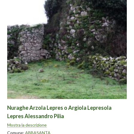
Nuraghe Arzola Lepres o Argiola Lepresola
Lepres Alessandro Pilia
Il mastio risale al XV-XIII secolo a.C., mentre il bastione,
Mostra la descrizione
l’antemurale e la cinta muraria risalgono al XIII-fine XII.
Comune:
ABBASANTA